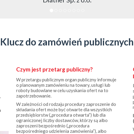
Klucz do zamówień publicznych
Czym jest przetarg publiczny?
W przetargu publicznym organ publiczny informuje
o planowanym zamówieniu na towary, usługi lub
roboty budowlane w celu uzyskania ofert na to
zapotrzebowanie.
.
W zależności od rodzaju procedury zaproszenie do
składania ofert może być otwarte dla wszystkich
a
przedsiębiorstw („procedura otwarta”) lub dla
ograniczonej liczby dostawców, którzy są albo
zaproszeni bezpośrednio („procedura
bezpośredniego udzielenia zamówienia”), albo
wybrani z krótkiej listy najbardziej odpowiednich