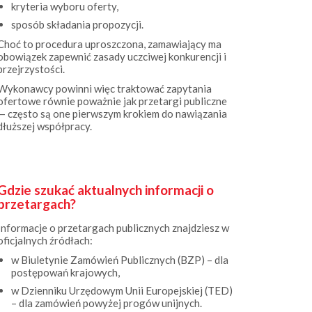
sposób składania propozycji.
Choć to procedura uproszczona, zamawiający ma
obowiązek zapewnić zasady uczciwej konkurencji i
przejrzystości.
Wykonawcy powinni więc traktować zapytania
ofertowe równie poważnie jak przetargi publiczne
— często są one pierwszym krokiem do nawiązania
dłuższej współpracy.
Gdzie szukać aktualnych informacji o
przetargach?
Informacje o przetargach publicznych znajdziesz w
oficjalnych źródłach:
w Biuletynie Zamówień Publicznych (BZP) – dla
postępowań krajowych,
w Dzienniku Urzędowym Unii Europejskiej (TED)
– dla zamówień powyżej progów unijnych.
Zamówienia o wartości poniżej 170 000 zł, a także