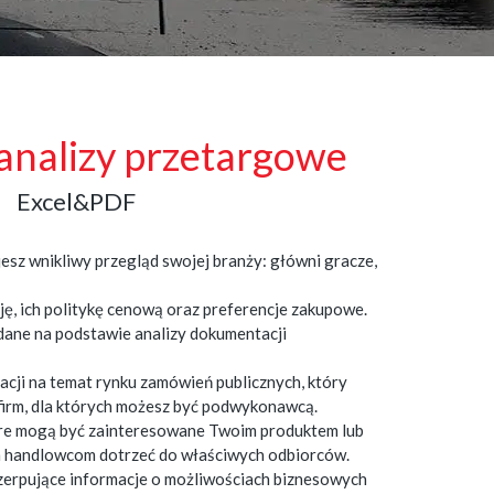
 analizy przetargowe
Excel&PDF
esz wnikliwy przegląd swojej branży: główni gracze,
ę, ich politykę cenową oraz preferencje zakupowe.
ane na podstawie analizy dokumentacji
acji na temat rynku zamówień publicznych, który
firm, dla których możesz być podwykonawcą.
tóre mogą być zainteresowane Twoim produktem lub
 handlowcom dotrzeć do właściwych odbiorców.
zerpujące informacje o możliwościach biznesowych