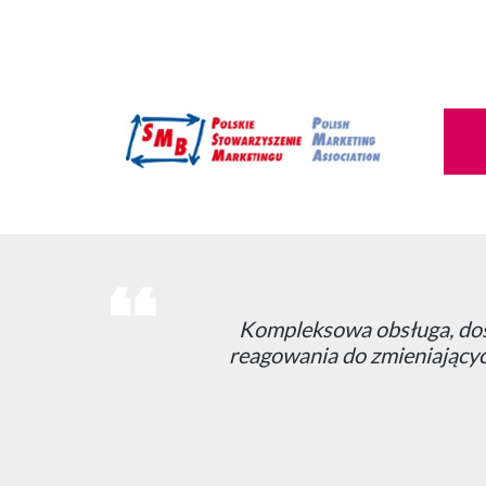
Zdecydowaliśmy się na współ
naszym wymaganiom