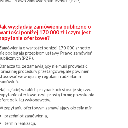
Jak wyglądają zamówienia publiczne o
wartości poniżej 170 000 zł i czym jest
zapytanie ofertowe?
Zamówienia o wartości poniżej 170 000 zł netto
nie podlegają przepisom ustawy Prawo zamówień
publicznych (PZP).
Oznacza to, że zamawiający nie musi prowadzić
formalnej procedury przetargowej, ale powinien
stosować wewnętrzny regulamin udzielania
zamówień.
Najczęściej w takich przypadkach stosuje się tzw.
zapytanie ofertowe, czyli prostą formę pozyskania
ofert od kilku wykonawców.
W zapytaniu ofertowym zamawiający określa m.in.:
przedmiot zamówienia,
termin realizacji,
kryteria wyboru oferty,