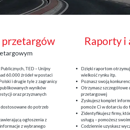
g przetargów
Raporty i
rzetargowym
Publicznych, TED – Unijny
Dzięki raportom otrzymuj
nad 60.000 źródeł w postaci
wielkość rynku itp.
olski i drugie tyle z zagranicy
Poznasz swoją konkurencj
 opublikowanych wyników
Otrzymasz szczegółowe d
estycji oraz przyznanych
przetargowej
Zyskujesz komplet inform
a, dostosowane do potrzeb
pomoże Ci w dotarciu do 
Zidentyfikujesz firmy, k
zawierającą ogłoszenia z
usługą – pomożesz swoim
e informacje z wybranego
Codziennie uzyskasz wyc