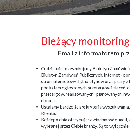
Bieżący monitorin
Email z informatorem p
Codziennie przeszukujemy Biuletyn Zamówień 
Biuletyn Zamówień Publicznych, Internet - po
stron internetowych, biuletynów oraz prasy z P
pod kątem ogłoszonych przetargów i zleceń,
przetargów, realizowanych i planowanych inw
dotacji.
Ustalamy bardzo ścisłe kryteria wyszukiwani
Klienta.
Każdego dnia otrzymujesz wiadomość e-mail, 
wybranej przez Ciebie branży. Są to wyłączni