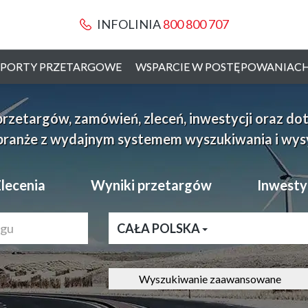
INFOLINIA
800 800 707
PORTY PRZETARGOWE
WSPARCIE W POSTĘPOWANIAC
etargów, zamówień, zleceń, inwestycji oraz dotac
branże z wydajnym systemem wyszukiwania i wysył
lecenia
Wyniki przetargów
Inwesty
CAŁA POLSKA
Wyszukiwanie zaawansowane