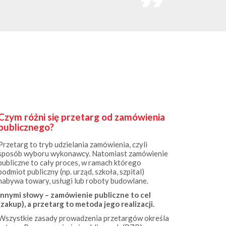
Czym różni się przetarg od zamówienia
publicznego?
Przetarg to tryb udzielania zamówienia, czyli
sposób wyboru wykonawcy. Natomiast zamówienie
publiczne to cały proces, w ramach którego
podmiot publiczny (np. urząd, szkoła, szpital)
nabywa towary, usługi lub roboty budowlane.
Innymi słowy – zamówienie publiczne to cel
(zakup), a przetarg to metoda jego realizacji.
Wszystkie zasady prowadzenia przetargów określa
ustawa Prawo zamówień publicznych (PZP).