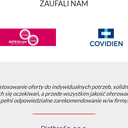
ZAUFALI NAM
pracę z GM TAI, gdyż jako jedna z nielicznych firm 
, a otrzymywane informacje w pełni odzwierciedla
Servier Polska Services Sp. z o.o