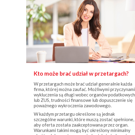
Kto może brać udział w przetargach?
W przetargach może brać udział generalnie każda
firma, której można zaufać. Możliwymi przyczynami
wykluczenia są długi wobec organów podatkowych
lub ZUS, trudności finansowe lub dopuszczenie się
poważnego wykroczenia zawodowego.
W każdym przetargu określone są jednak
szczególne warunki, które muszą zostać spełnione,
aby oferta została zaakceptowana przez organ.
Warunkami takimi mogą być określony minimalny
obrót, udokumentowana wiedza i doświadczenie
(np. oparte na referencjach, certyfikatach czy