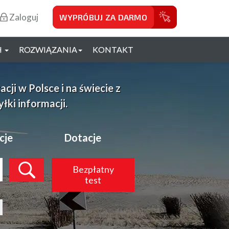
Zaloguj
WYPRÓBUJ ZA DARMO
H
ROZWIĄZANIA
KONTAKT
ji w Polsce i na świecie z
ki informacji.
cje
Dotacje
Bezpłatny
test