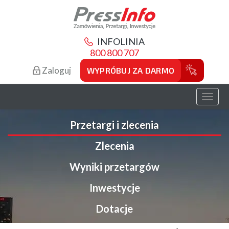
INFOLINIA
800 800 707
Zaloguj
WYPRÓBUJ ZA DARMO
Toggl
naviga
Przetargi i zlecenia
Zlecenia
Wyniki przetargów
Inwestycje
Dotacje