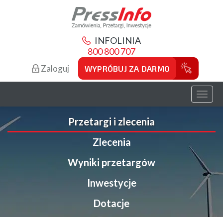
INFOLINIA
800 800 707
Zaloguj
WYPRÓBUJ ZA DARMO
Toggl
naviga
Przetargi i zlecenia
Zlecenia
Wyniki przetargów
Inwestycje
Dotacje