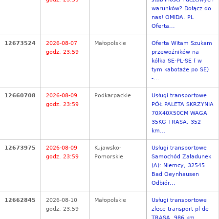
warunków? Dołącz do
nas! OMIDA. PL
Oferta...
12673524
2026-08-07
Małopolskie
Oferta Witam Szukam
godz. 23:59
przewoźników na
kółka SE-PL-SE ( w
tym kabotaże po SE)
-...
12660708
2026-08-09
Podkarpackie
Usługi transportowe
godz. 23:59
PÓŁ PALETA SKRZYNIA
70X40X50CM WAGA
35KG TRASA, 352
km...
12673975
2026-08-09
Kujawsko-
Usługi transportowe
godz. 23:59
Pomorskie
Samochód Załadunek
(A): Niemcy, 32545
Bad Oeynhausen
Odbiór...
12662845
2026-08-10
Małopolskie
Usługi transportowe
godz. 23:59
zlece transport pl de
TRASA, 986 km