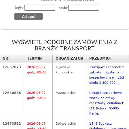
login:
hasło:
WYŚWIETL PODOBNE ZAMÓWIENIA Z
BRANŻY: TRANSPORT
NR
TERMIN
ORGANIZATOR
PRZEDMIOT
12667073
2026-08-07
Kujawsko-
Transport sadzonek z
godz. 09:00
Pomorskie
zakrytym systemem
korzeniowym w ilości
około 3 800 000...
12680856
2026-08-07
Mazowieckie
Usługi transportowe
godz. 23:59
wózek paletowy
masztowy Załadunek
(A): Polska, 05805
Kanie...
12673522
2026-08-07
Dolnośląskie
13, 6 Szukasz
godz. 23:59
stabilności i uczciwych