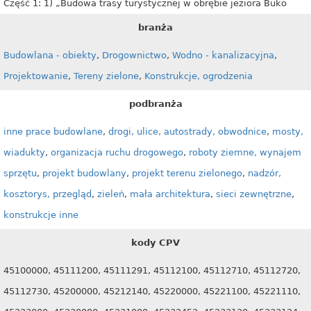
Część 1: 1) „Budowa trasy turystycznej w obrębie jeziora Buko
branża
Budowlana - obiekty
,
Drogownictwo
,
Wodno - kanalizacyjna
,
Projektowanie
,
Tereny zielone
,
Konstrukcje, ogrodzenia
podbranża
inne prace budowlane
,
drogi, ulice, autostrady, obwodnice
,
mosty,
wiadukty
,
organizacja ruchu drogowego
,
roboty ziemne, wynajem
sprzętu
,
projekt budowlany
,
projekt terenu zielonego
,
nadzór,
kosztorys, przegląd
,
zieleń
,
mała architektura
,
sieci zewnętrzne
,
konstrukcje inne
kody CPV
45100000, 45111200, 45111291, 45112100, 45112710, 45112720,
45112730, 45200000, 45212140, 45220000, 45221100, 45221110,