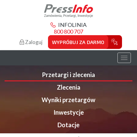
INFOLINIA
800 800 707
Zaloguj
WYPRÓBUJ ZA DARMO
Toggl
naviga
Przetargi i zlecenia
Zlecenia
Wyniki przetargów
Inwestycje
Dotacje