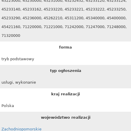
45223000, 45230000, 45231000, 45232452, 45233120, 45233124,
45233140, 45233162, 45233220, 45233221, 45233222, 45233250,
45233290, 45236000, 45262210, 45311200, 45340000, 45400000,
45421160, 71220000, 71221000, 71242000, 71247000, 71248000,
71320000
forma
tryb podstawowy
typ ogłoszenia
usługi, wykonanie
kraj realizacji
Polska
województwo realizacji
Zachodniopomorskie