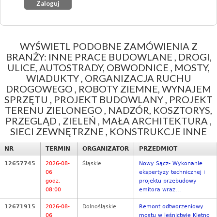
WYŚWIETL PODOBNE ZAMÓWIENIA Z
BRANŻY: INNE PRACE BUDOWLANE , DROGI,
ULICE, AUTOSTRADY, OBWODNICE , MOSTY,
WIADUKTY , ORGANIZACJA RUCHU
DROGOWEGO , ROBOTY ZIEMNE, WYNAJEM
SPRZĘTU , PROJEKT BUDOWLANY , PROJEKT
TERENU ZIELONEGO , NADZÓR, KOSZTORYS,
PRZEGLĄD , ZIELEŃ , MAŁA ARCHITEKTURA ,
SIECI ZEWNĘTRZNE , KONSTRUKCJE INNE
NR
TERMIN
ORGANIZATOR
PRZEDMIOT
12657745
2026-08-
Śląskie
Nowy Sącz- Wykonanie
06
ekspertyzy technicznej i
godz.
projektu przebudowy
08:00
emitora wraz...
12671915
2026-08-
Dolnośląskie
Remont odtworzeniowy
06
mostu w leśnictwie Kletno