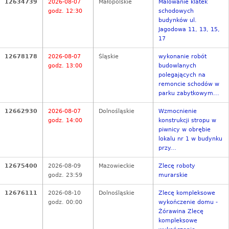
12634739
2026-08-07
Małopolskie
Malowanie klatek
godz. 12:30
schodowych
budynków ul.
Jagodowa 11, 13, 15,
17
12678178
2026-08-07
Śląskie
wykonanie robót
godz. 13:00
budowlanych
polegających na
remoncie schodów w
parku zabytkowym...
12662930
2026-08-07
Dolnośląskie
Wzmocnienie
godz. 14:00
konstrukcji stropu w
piwnicy w obrębie
lokalu nr 1 w budynku
przy...
12675400
2026-08-09
Mazowieckie
Zlecę roboty
godz. 23:59
murarskie
12676111
2026-08-10
Dolnośląskie
Zlecę kompleksowe
godz. 00:00
wykończenie domu -
Żórawina Zlecę
kompleksowe