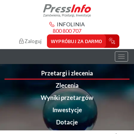
INFOLINIA
800 800 707
Zaloguj
WYPRÓBUJ ZA DARMO
Toggl
naviga
Przetargi i zlecenia
Zlecenia
Wyniki przetargów
Inwestycje
Dotacje