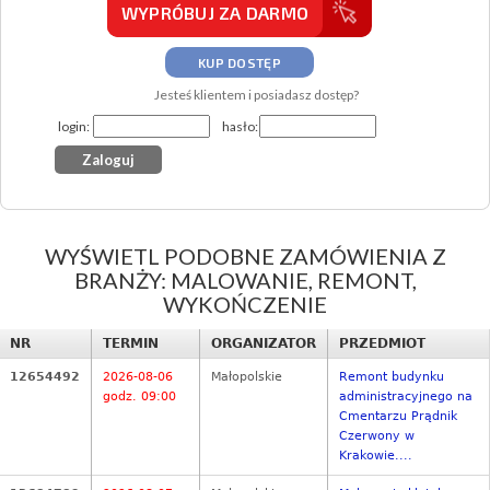
WYPRÓBUJ ZA DARMO
KUP DOSTĘP
Jesteś klientem i posiadasz dostęp?
login:
hasło:
WYŚWIETL PODOBNE ZAMÓWIENIA Z
BRANŻY: MALOWANIE, REMONT,
WYKOŃCZENIE
NR
TERMIN
ORGANIZATOR
PRZEDMIOT
12654492
2026-08-06
Małopolskie
Remont budynku
godz. 09:00
administracyjnego na
Cmentarzu Prądnik
Czerwony w
Krakowie....