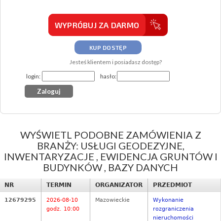
WYPRÓBUJ ZA DARMO
KUP DOSTĘP
Jesteś klientem i posiadasz dostęp?
login:
hasło:
WYŚWIETL PODOBNE ZAMÓWIENIA Z
BRANŻY: USŁUGI GEODEZYJNE,
INWENTARYZACJE , EWIDENCJA GRUNTÓW I
BUDYNKÓW , BAZY DANYCH
NR
TERMIN
ORGANIZATOR
PRZEDMIOT
12679295
2026-08-10
Mazowieckie
Wykonanie
godz. 10:00
rozgraniczenia
nieruchomości