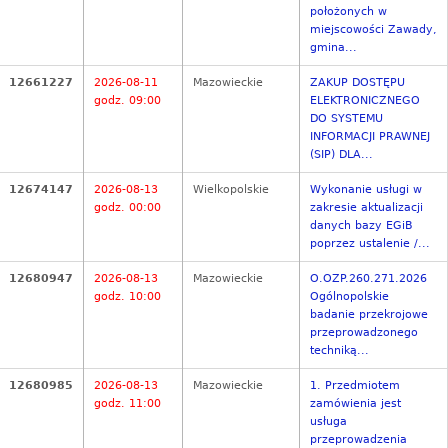
położonych w
miejscowości Zawady,
gmina...
12661227
2026-08-11
Mazowieckie
ZAKUP DOSTĘPU
godz. 09:00
ELEKTRONICZNEGO
DO SYSTEMU
INFORMACJI PRAWNEJ
(SIP) DLA...
12674147
2026-08-13
Wielkopolskie
Wykonanie usługi w
godz. 00:00
zakresie aktualizacji
danych bazy EGiB
poprzez ustalenie /...
12680947
2026-08-13
Mazowieckie
O.OZP.260.271.2026
godz. 10:00
Ogólnopolskie
badanie przekrojowe
przeprowadzonego
techniką...
12680985
2026-08-13
Mazowieckie
1. Przedmiotem
godz. 11:00
zamówienia jest
usługa
przeprowadzenia