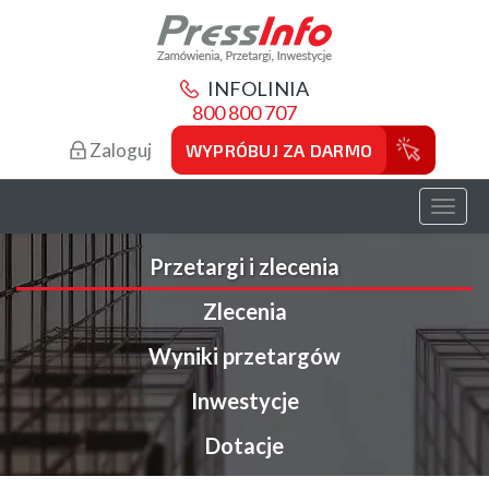
INFOLINIA
800 800 707
Zaloguj
WYPRÓBUJ ZA DARMO
Toggl
naviga
Przetargi i zlecenia
Zlecenia
Wyniki przetargów
Inwestycje
Dotacje