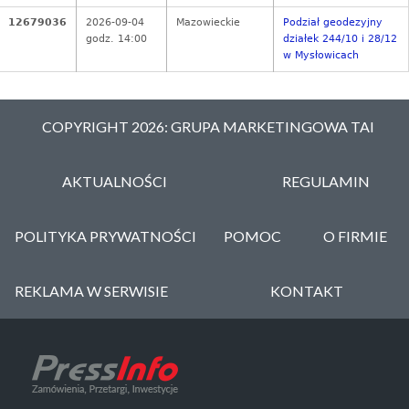
12679036
2026-09-04
Mazowieckie
Podział geodezyjny
godz. 14:00
działek 244/10 i 28/12
w Mysłowicach
COPYRIGHT 2026: GRUPA MARKETINGOWA TAI
AKTUALNOŚCI
REGULAMIN
POLITYKA PRYWATNOŚCI
POMOC
O FIRMIE
REKLAMA W SERWISIE
KONTAKT