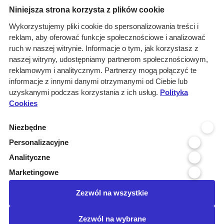
Niniejsza strona korzysta z plików cookie
Grupa Marketingowa TAI sp. z o.o.
Wykorzystujemy pliki cookie do spersonalizowania treści i
Siedziba
reklam, aby oferować funkcje społecznościowe i analizować
ul. Jordanowska 12, 04-204 Warszawa
ruch w naszej witrynie. Informacje o tym, jak korzystasz z
Oddział Poznań
naszej witryny, udostępniamy partnerom społecznościowym,
ul. Kochanowskiego 18/6, 60-846 Poznań
reklamowym i analitycznym. Partnerzy mogą połączyć te
Menu
Kontakt
informacje z innymi danymi otrzymanymi od Ciebie lub
uzyskanymi podczas korzystania z ich usług.
Polityka
Infolinia 800 800 707
O nas
kontakt@pressinfo.pl
Cookies
Rozwiązania
Monitoring
Niezbędne
przetargów
Personalizacyjne
Raporty przetargowe
Analityczne
Ustawienia cookies
Marketingowe
Kontakt
Zezwól na wszystkie
Dołącz do nas
Zezwól na wybrane