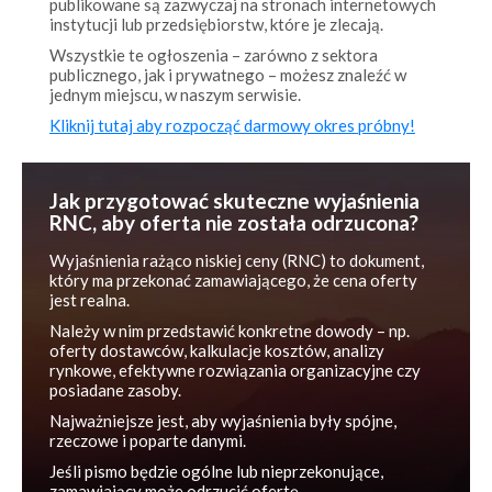
Wszystkie te ogłoszenia – zarówno z sektora
publicznego, jak i prywatnego – możesz znaleźć w
jednym miejscu, w naszym serwisie.
Kliknij tutaj aby rozpocząć darmowy okres próbny!
Jak przygotować skuteczne wyjaśnienia
RNC, aby oferta nie została odrzucona?
Wyjaśnienia rażąco niskiej ceny (RNC) to dokument,
który ma przekonać zamawiającego, że cena oferty
jest realna.
Należy w nim przedstawić konkretne dowody – np.
oferty dostawców, kalkulacje kosztów, analizy
rynkowe, efektywne rozwiązania organizacyjne czy
posiadane zasoby.
Najważniejsze jest, aby wyjaśnienia były spójne,
rzeczowe i poparte danymi.
Jeśli pismo będzie ogólne lub nieprzekonujące,
zamawiający może odrzucić ofertę.