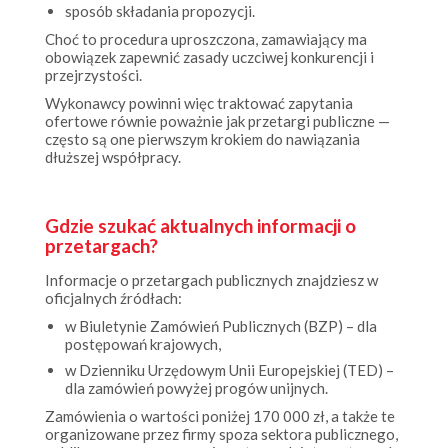
Choć to procedura uproszczona, zamawiający ma
obowiązek zapewnić zasady uczciwej konkurencji i
przejrzystości.
Wykonawcy powinni więc traktować zapytania
ofertowe równie poważnie jak przetargi publiczne —
często są one pierwszym krokiem do nawiązania
dłuższej współpracy.
Gdzie szukać aktualnych informacji o
przetargach?
Informacje o przetargach publicznych znajdziesz w
oficjalnych źródłach:
w Biuletynie Zamówień Publicznych (BZP) – dla
postępowań krajowych,
w Dzienniku Urzędowym Unii Europejskiej (TED) –
dla zamówień powyżej progów unijnych.
Zamówienia o wartości poniżej 170 000 zł, a także te
organizowane przez firmy spoza sektora publicznego,
publikowane są zazwyczaj na stronach internetowych
instytucji lub przedsiębiorstw, które je zlecają.