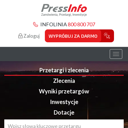
INFOLINIA
800 800 707
Zaloguj
WYPRÓBUJ ZA DARMO
Toggl
naviga
Przetargi i zlecenia
Zlecenia
Wyniki przetargów
Inwestycje
Dotacje