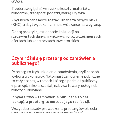
Trzeba uwzględnić wszystkie koszty: materiały,
robociznę, transport, podatki, marżę i ryzyka.
Zbyt niska cena może zostać uznana za rażąco niską
(RNC), a zbyt wysoka – zmniejszyć szanse na wygraną.
Dobrą praktyką jest oparcie kalkulacji na
rzeczywistych danych rynkowych oraz wcześniejszych
ofertach lub kosztorysach inwestorskich.
Czym różni się przetarg od zamówienia
publicznego?
Przetarg to tryb udzielania zamówienia, czyli sposób
wyboru wykonawcy. Natomiast zamówienie publiczne
to cały proces, w ramach którego podmiot publiczny
(np. urząd, szkoła, szpital) nabywa towary, usługi lub
roboty budowlane.
Innymi słowy – zamówienie publiczne to cel
(zakup), a przetarg to metoda jego realizacji.
Wszystkie zasady prowadzenia przetargów określa
ustawa Prawo zamówień publicznych (PZP).