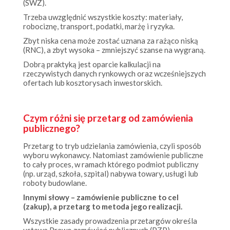
Trzeba uwzględnić wszystkie koszty: materiały,
robociznę, transport, podatki, marżę i ryzyka.
Zbyt niska cena może zostać uznana za rażąco niską
(RNC), a zbyt wysoka – zmniejszyć szanse na wygraną.
Dobrą praktyką jest oparcie kalkulacji na
rzeczywistych danych rynkowych oraz wcześniejszych
ofertach lub kosztorysach inwestorskich.
Czym różni się przetarg od zamówienia
publicznego?
Przetarg to tryb udzielania zamówienia, czyli sposób
wyboru wykonawcy. Natomiast zamówienie publiczne
to cały proces, w ramach którego podmiot publiczny
(np. urząd, szkoła, szpital) nabywa towary, usługi lub
roboty budowlane.
Innymi słowy – zamówienie publiczne to cel
(zakup), a przetarg to metoda jego realizacji.
Wszystkie zasady prowadzenia przetargów określa
ustawa Prawo zamówień publicznych (PZP).