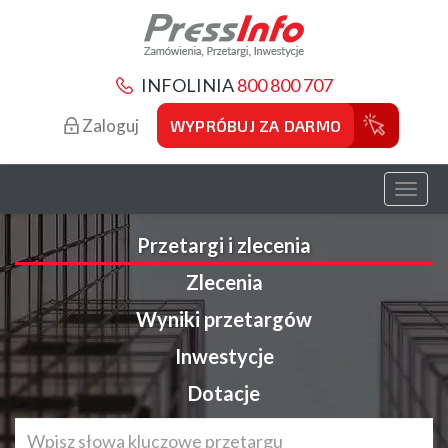
INFOLINIA
800 800 707
Zaloguj
WYPRÓBUJ ZA DARMO
Toggl
naviga
Przetargi i zlecenia
Zlecenia
Wyniki przetargów
Inwestycje
Dotacje