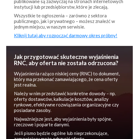
Wszystkie te ogłoszenia – zarówno z sektora
publicznego, jak i prywatnego – możesz znaleźć w
jednym miejscu, w naszym serwisie.
Kliknij tutaj aby rozpocząć darmowy okres próbny!
Jak przygotować skuteczne wyjaśnienia
RNC, aby oferta nie została odrzucona?
Wyjaśnienia rażąco niskiej ceny (RNC) to dokument,
który ma przekonać zamawiającego, że cena oferty
jest realna.
Należy w nim przedstawić konkretne dowody – np.
oferty dostawców, kalkulacje kosztów, analizy
rynkowe, efektywne rozwiązania organizacyjne czy
posiadane zasoby.
Najważniejsze jest, aby wyjaśnienia były spójne,
rzeczowe i poparte danymi.
Jeśli pismo będzie ogólne lub nieprzekonujące,
zamawiający może odrzucić ofertę.