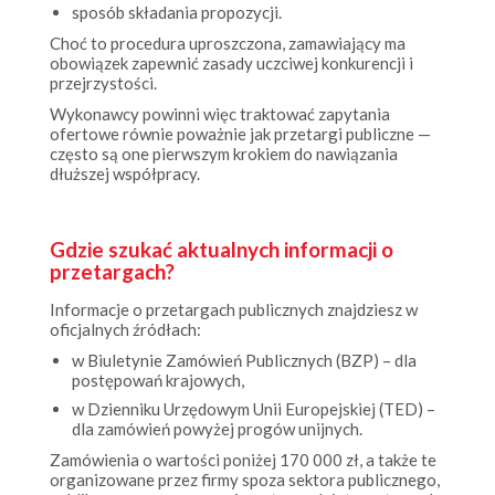
Choć to procedura uproszczona, zamawiający ma
obowiązek zapewnić zasady uczciwej konkurencji i
przejrzystości.
Wykonawcy powinni więc traktować zapytania
ofertowe równie poważnie jak przetargi publiczne —
często są one pierwszym krokiem do nawiązania
dłuższej współpracy.
Gdzie szukać aktualnych informacji o
przetargach?
Informacje o przetargach publicznych znajdziesz w
oficjalnych źródłach:
w Biuletynie Zamówień Publicznych (BZP) – dla
postępowań krajowych,
w Dzienniku Urzędowym Unii Europejskiej (TED) –
dla zamówień powyżej progów unijnych.
Zamówienia o wartości poniżej 170 000 zł, a także te
organizowane przez firmy spoza sektora publicznego,
publikowane są zazwyczaj na stronach internetowych
instytucji lub przedsiębiorstw, które je zlecają.