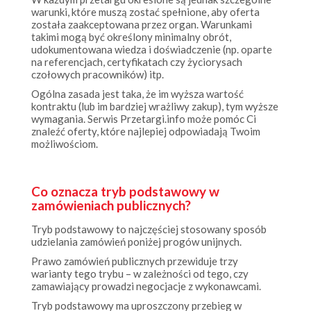
została zaakceptowana przez organ. Warunkami
takimi mogą być określony minimalny obrót,
udokumentowana wiedza i doświadczenie (np. oparte
na referencjach, certyfikatach czy życiorysach
czołowych pracowników) itp.
Ogólna zasada jest taka, że im wyższa wartość
kontraktu (lub im bardziej wrażliwy zakup), tym wyższe
wymagania. Serwis Przetargi.info może pomóc Ci
znaleźć oferty, które najlepiej odpowiadają Twoim
możliwościom.
Co oznacza tryb podstawowy w
zamówieniach publicznych?
Tryb podstawowy to najczęściej stosowany sposób
udzielania zamówień poniżej progów unijnych.
Prawo zamówień publicznych przewiduje trzy
warianty tego trybu – w zależności od tego, czy
zamawiający prowadzi negocjacje z wykonawcami.
Tryb podstawowy ma uproszczony przebieg w
porównaniu z dawnym „przetargiem nieograniczonym”,