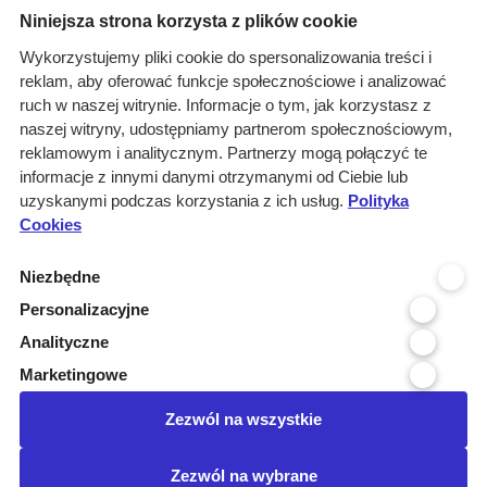
Niniejsza strona korzysta z plików cookie
Grupa Marketingowa TAI sp. z o.o.
Wykorzystujemy pliki cookie do spersonalizowania treści i
Siedziba
reklam, aby oferować funkcje społecznościowe i analizować
ul. Jordanowska 12, 04-204 Warszawa
ruch w naszej witrynie. Informacje o tym, jak korzystasz z
Oddział Poznań
naszej witryny, udostępniamy partnerom społecznościowym,
ul. Kochanowskiego 18/6, 60-846 Poznań
reklamowym i analitycznym. Partnerzy mogą połączyć te
Menu
Kontakt
informacje z innymi danymi otrzymanymi od Ciebie lub
uzyskanymi podczas korzystania z ich usług.
Polityka
Infolinia 800 800 707
O nas
kontakt@pressinfo.pl
Cookies
Rozwiązania
Monitoring
Niezbędne
przetargów
Personalizacyjne
Raporty przetargowe
Analityczne
Ustawienia cookies
Marketingowe
Kontakt
Zezwól na wszystkie
Dołącz do nas
Zezwól na wybrane