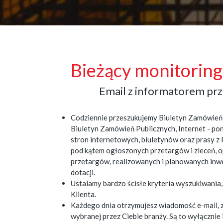
Bieżący monitorin
Email z informatorem p
Codziennie przeszukujemy Biuletyn Zamówień 
Biuletyn Zamówień Publicznych, Internet - po
stron internetowych, biuletynów oraz prasy z P
pod kątem ogłoszonych przetargów i zleceń,
przetargów, realizowanych i planowanych inw
dotacji.
Ustalamy bardzo ścisłe kryteria wyszukiwani
Klienta.
Każdego dnia otrzymujesz wiadomość e-mail, 
wybranej przez Ciebie branży. Są to wyłączni