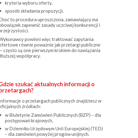
sposób składania propozycji.
Choć to procedura uproszczona, zamawiający ma
obowiązek zapewnić zasady uczciwej konkurencji i
przejrzystości.
Wykonawcy powinni więc traktować zapytania
ofertowe równie poważnie jak przetargi publiczne
— często są one pierwszym krokiem do nawiązania
dłuższej współpracy.
Gdzie szukać aktualnych informacji o
przetargach?
Informacje o przetargach publicznych znajdziesz w
oficjalnych źródłach:
w Biuletynie Zamówień Publicznych (BZP) – dla
postępowań krajowych,
w Dzienniku Urzędowym Unii Europejskiej (TED)
– dla zamówień powyżej progów unijnych.
Zamówienia o wartości poniżej 170 000 zł, a także