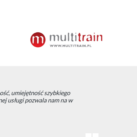
na rynku sprostała wszystkim
ją nasze potrzeby.