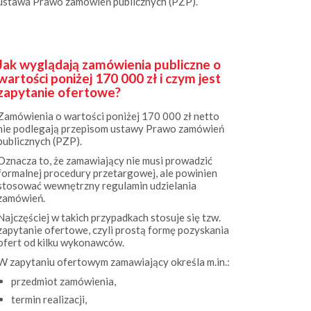
Jak wyglądają zamówienia publiczne o
wartości poniżej 170 000 zł i czym jest
zapytanie ofertowe?
Zamówienia o wartości poniżej 170 000 zł netto
nie podlegają przepisom ustawy Prawo zamówień
publicznych (PZP).
Oznacza to, że zamawiający nie musi prowadzić
formalnej procedury przetargowej, ale powinien
stosować wewnętrzny regulamin udzielania
zamówień.
Najczęściej w takich przypadkach stosuje się tzw.
zapytanie ofertowe, czyli prostą formę pozyskania
ofert od kilku wykonawców.
W zapytaniu ofertowym zamawiający określa m.in.:
przedmiot zamówienia,
termin realizacji,
kryteria wyboru oferty,