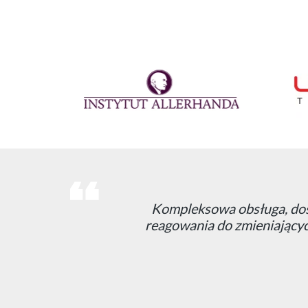
Zdecydowaliśmy się na współ
naszym wymaganiom