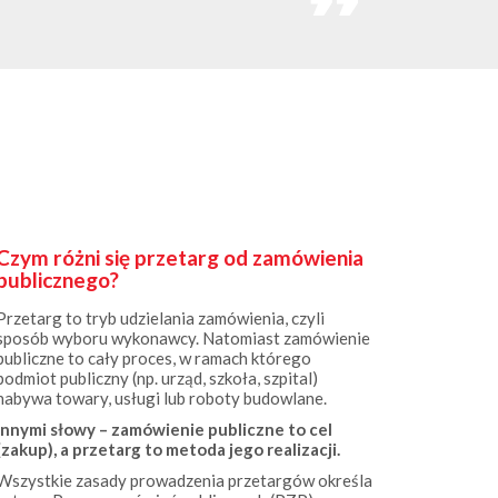
Czym różni się przetarg od zamówienia
publicznego?
Przetarg to tryb udzielania zamówienia, czyli
sposób wyboru wykonawcy. Natomiast zamówienie
publiczne to cały proces, w ramach którego
podmiot publiczny (np. urząd, szkoła, szpital)
nabywa towary, usługi lub roboty budowlane.
Innymi słowy – zamówienie publiczne to cel
(zakup), a przetarg to metoda jego realizacji.
Wszystkie zasady prowadzenia przetargów określa
ustawa Prawo zamówień publicznych (PZP).