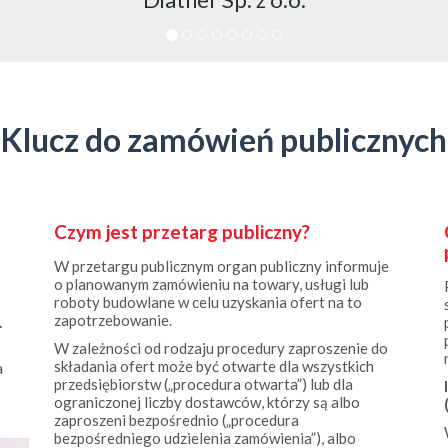
Klucz do zamówień publicznych
Czym jest przetarg publiczny?
W przetargu publicznym organ publiczny informuje
o planowanym zamówieniu na towary, usługi lub
roboty budowlane w celu uzyskania ofert na to
zapotrzebowanie.
.
W zależności od rodzaju procedury zaproszenie do
składania ofert może być otwarte dla wszystkich
a
przedsiębiorstw („procedura otwarta”) lub dla
ograniczonej liczby dostawców, którzy są albo
zaproszeni bezpośrednio („procedura
bezpośredniego udzielenia zamówienia”), albo
wybrani z krótkiej listy najbardziej odpowiednich