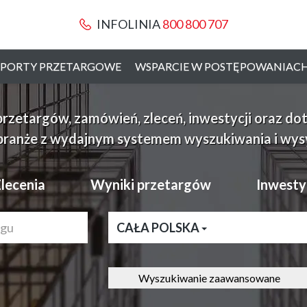
INFOLINIA
800 800 707
PORTY PRZETARGOWE
WSPARCIE W POSTĘPOWANIAC
etargów, zamówień, zleceń, inwestycji oraz dotac
branże z wydajnym systemem wyszukiwania i wysył
lecenia
Wyniki przetargów
Inwesty
CAŁA POLSKA
Wyszukiwanie zaawansowane