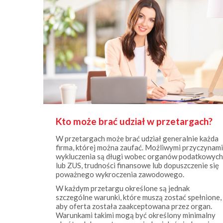
Kto może brać udział w przetargach?
W przetargach może brać udział generalnie każda
firma, której można zaufać. Możliwymi przyczynami
wykluczenia są długi wobec organów podatkowych
lub ZUS, trudności finansowe lub dopuszczenie się
poważnego wykroczenia zawodowego.
W każdym przetargu określone są jednak
szczególne warunki, które muszą zostać spełnione,
aby oferta została zaakceptowana przez organ.
Warunkami takimi mogą być określony minimalny
obrót, udokumentowana wiedza i doświadczenie
(np. oparte na referencjach, certyfikatach czy