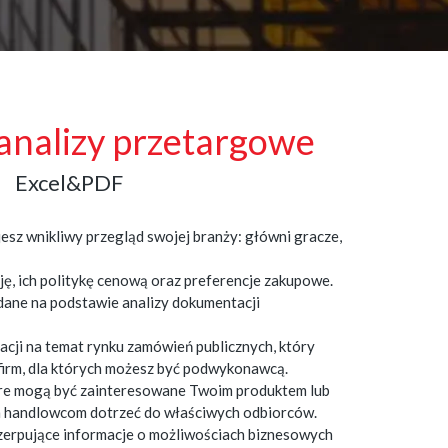
 analizy przetargowe
Excel&PDF
esz wnikliwy przegląd swojej branży: główni gracze,
ę, ich politykę cenową oraz preferencje zakupowe.
ane na podstawie analizy dokumentacji
acji na temat rynku zamówień publicznych, który
firm, dla których możesz być podwykonawcą.
tóre mogą być zainteresowane Twoim produktem lub
 handlowcom dotrzeć do właściwych odbiorców.
zerpujące informacje o możliwościach biznesowych