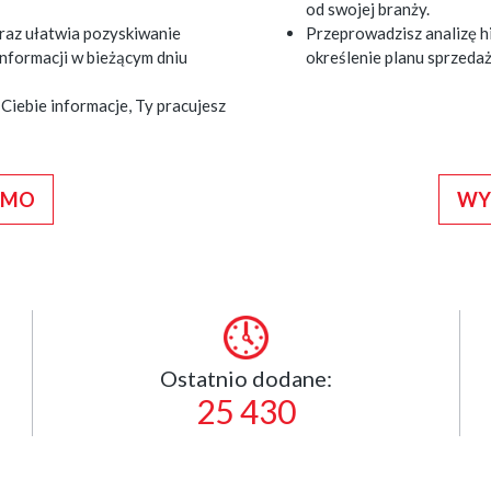
od swojej branży.
raz ułatwia pozyskiwanie
Przeprowadzisz analizę hi
nformacji w bieżącym dniu
określenie planu sprzed
iebie informacje, Ty pracujesz
RMO
WY
Ostatnio dodane:
25 430