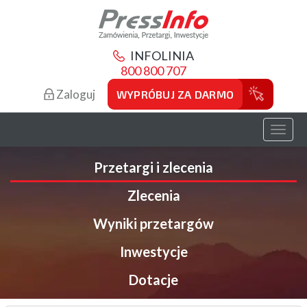
INFOLINIA
800 800 707
Zaloguj
WYPRÓBUJ ZA DARMO
Toggl
naviga
Przetargi i zlecenia
Zlecenia
Wyniki przetargów
Inwestycje
Dotacje