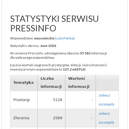
STATYSTYKI SERWISU
PRESSINFO
Województwo:
mazowieckie
[cała Polska]
Statystyki z okresu:
June 2026
W serwisie Pressinfo. udostępniamy obecnie
35 582
informacji
dla wybranego województwa.
Łączna wartość wygranych przetargów, dotacji, nieruchomości i
inwestycji w tym województwie to
107,2 mld PLN
.
Liczba
Wartość
Tematyka
informacji
informacji
zobacz
Przetargi
5128
-
szczegóły
zobacz
Zlecenia
2569
-
szczegóły