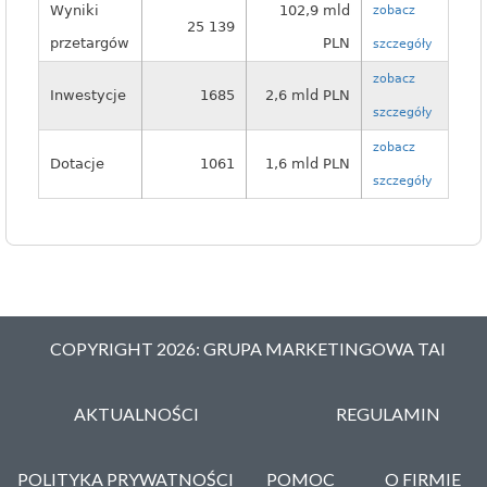
Wyniki
102,9 mld
zobacz
25 139
przetargów
PLN
szczegóły
zobacz
Inwestycje
1685
2,6 mld PLN
szczegóły
zobacz
Dotacje
1061
1,6 mld PLN
szczegóły
COPYRIGHT 2026: GRUPA MARKETINGOWA TAI
AKTUALNOŚCI
REGULAMIN
POLITYKA PRYWATNOŚCI
POMOC
O FIRMIE