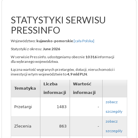
STATYSTYKI SERWISU
PRESSINFO
Województwo:
kujawsko-pomorskie
[cała Polska]
Statystyki z okresu:
June 2026
W serwisie Pressinfo. udostępniamy obecnie
10 316
informacji
dla wybranego województwa.
Łączna wartość wygranych przetargów, dotacji, nieruchomości i
inwestycji w tym województwie to
4,9 mld PLN
.
Liczba
Wartość
Tematyka
informacji
informacji
zobacz
Przetargi
1483
-
szczegóły
zobacz
Zlecenia
863
-
szczegóły