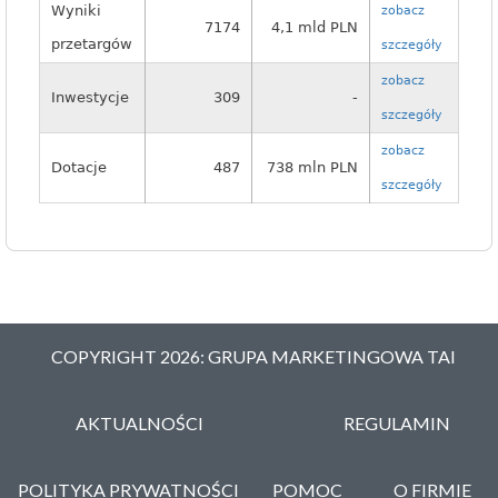
Wyniki
zobacz
7174
4,1 mld PLN
przetargów
szczegóły
zobacz
Inwestycje
309
-
szczegóły
zobacz
Dotacje
487
738 mln PLN
szczegóły
COPYRIGHT 2026: GRUPA MARKETINGOWA TAI
AKTUALNOŚCI
REGULAMIN
POLITYKA PRYWATNOŚCI
POMOC
O FIRMIE