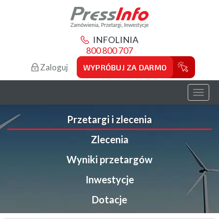
INFOLINIA
800 800 707
Zaloguj
WYPRÓBUJ ZA DARMO
Toggl
naviga
Przetargi i zlecenia
Zlecenia
Wyniki przetargów
Inwestycje
Dotacje