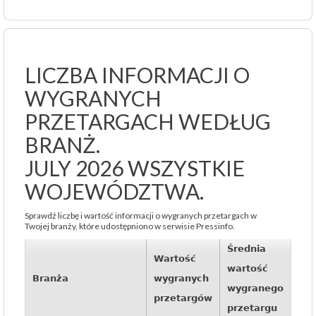
LICZBA INFORMACJI O
WYGRANYCH
PRZETARGACH WEDŁUG
BRANŻ.
JULY 2026 WSZYSTKIE
WOJEWÓDZTWA.
Sprawdź liczbę i wartość informacji o wygranych przetargach w
Twojej branży, które udostępniono w serwisie Pressinfo.
Średnia
Wartość
wartość
Branża
wygranych
wygranego
przetargów
przetargu