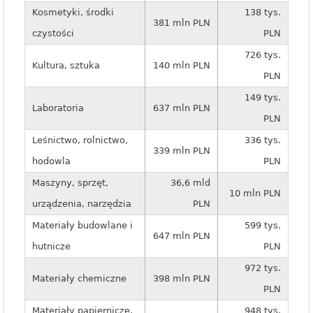
Kosmetyki, środki
138 tys.
381 mln PLN
czystości
PLN
726 tys.
Kultura, sztuka
140 mln PLN
PLN
149 tys.
Laboratoria
637 mln PLN
PLN
Leśnictwo, rolnictwo,
336 tys.
339 mln PLN
hodowla
PLN
Maszyny, sprzęt,
36,6 mld
10 mln PLN
urządzenia, narzędzia
PLN
Materiały budowlane i
599 tys.
647 mln PLN
hutnicze
PLN
972 tys.
Materiały chemiczne
398 mln PLN
PLN
Materiały papiernicze,
948 tys.