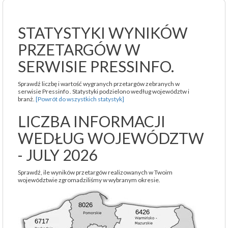
STATYSTYKI WYNIKÓW
PRZETARGÓW W
SERWISIE PRESSINFO.
Sprawdź liczbę i wartość wygranych przetargów zebranych w
serwisie Pressinfo . Statystyki podzielono według województw i
branż.
[Powrót do wszystkich statystyk]
LICZBA INFORMACJI
WEDŁUG WOJEWÓDZTW
- JULY 2026
Sprawdź, ile wyników przetargów realizowanych w Twoim
województwie zgromadziliśmy w wybranym okresie.