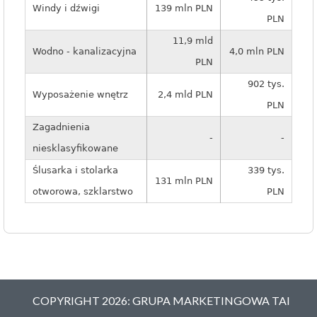
Windy i dźwigi
139 mln PLN
PLN
11,9 mld
Wodno - kanalizacyjna
4,0 mln PLN
PLN
902 tys.
Wyposażenie wnętrz
2,4 mld PLN
PLN
Zagadnienia
-
-
niesklasyfikowane
Ślusarka i stolarka
339 tys.
131 mln PLN
otworowa, szklarstwo
PLN
COPYRIGHT 2026: GRUPA MARKETINGOWA TAI