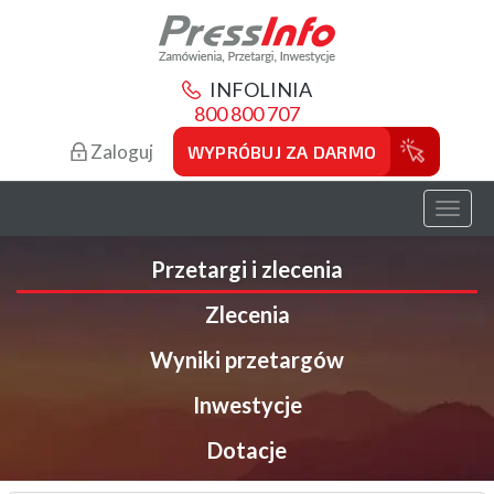
INFOLINIA
800 800 707
Zaloguj
WYPRÓBUJ ZA DARMO
Toggl
naviga
Przetargi i zlecenia
Zlecenia
Wyniki przetargów
Inwestycje
Dotacje