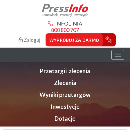
INFOLINIA
800 800 707
Zaloguj
WYPRÓBUJ ZA DARMO
Toggl
naviga
Przetargi i zlecenia
Zlecenia
Wyniki przetargów
Inwestycje
Dotacje