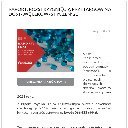
RAPORT: ROZSTRZYGNIĘCIA PRZETARGÓW NA
DOSTAWĘ LEKÓW- STYCZEŃ' 21
data publikacji:
Serwis
PressInfo.pl
opracował raport
podsumowujący
informacje o
rozstrzygniętych
przetargach
POBIERZ PEŁNĄ TREŚĆ RAPORTU
dotyczących
dostaw leków w
Polsce
za styczeń
2021 roku.
Z raportu wynika, że w analizowanym okresie dokonano
rozstrzygnięć 5 118 części przetargowych na dostawę leków.
Ich łączna wartość opiewała
na kwotę 966 633 699 zł.
Zestawienie przygotowane zostało na podstawie informacji