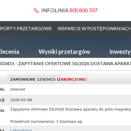
INFOLINIA
800 800 707
PORTY PRZETARGOWE
WSPARCIE W POSTĘPOWANIAC
lecenia
Wyniki przetargów
Inwesty
503415 - ZAPYTANIE OFERTOWE 50/2026 DOSTAWA APARAT
ZAMÓWIENIE 12503415
(ZAKOŃCZONE)
ło
Internet
cji
2026-05-08
Zapytanie ofertowe 50/2026 Dostawa aparatu do pola magnety
ia
Przedmiot zamówienia: 1 Dostawa ap
ża
Laboratoria