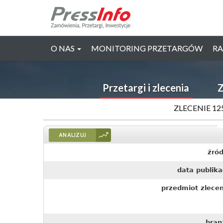
O NAS
MONITORING PRZETARGÓW
RA
Przetargi i zlecenia
Z
ZLECENIE 12
ANALIZUJ
źród
data publika
przedmiot zlecen
bran