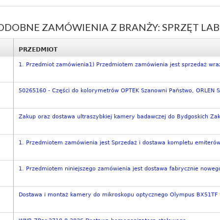
ODOBNE ZAMÓWIENIA Z BRANŻY: SPRZĘT LA
PRZEDMIOT
1. Przedmiot zamówienia1) Przedmiotem zamówienia jest sprzedaż wraz
50265160 - Części do kolorymetrów OPTEK Szanowni Państwo, ORLEN Sp
Zakup oraz dostawa ultraszybkiej kamery badawczej do Bydgoskich Zak
1. Przedmiotem zamówienia jest Sprzedaż i dostawa kompletu emiterów
1. Przedmiotem niniejszego zamówienia jest dostawa fabrycznie nowego
Dostawa i montaż kamery do mikroskopu optycznego Olympus BX51TF w