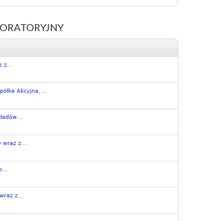
BORATORYJNY
 z...
ółka Akcyjna,...
ładów...
 wraz z...
...
raz z...