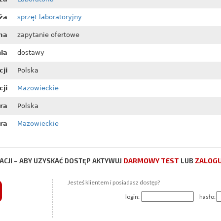
ża
sprzęt laboratoryjny
ma
zapytanie ofertowe
nia
dostawy
cji
Polska
ji
Mazowieckie
ora
Polska
ra
Mazowieckie
DARMOWY TEST
ZALOGU
CJI – ABY UZYSKAĆ DOSTĘP AKTYWUJ
LUB
Jesteś klientem i posiadasz dostęp?
login:
hasło: