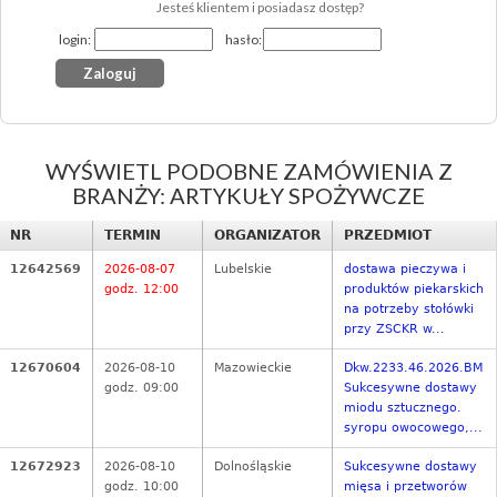
Jesteś klientem i posiadasz dostęp?
login:
hasło:
WYŚWIETL PODOBNE ZAMÓWIENIA Z
BRANŻY: ARTYKUŁY SPOŻYWCZE
NR
TERMIN
ORGANIZATOR
PRZEDMIOT
12642569
2026-08-07
Lubelskie
dostawa pieczywa i
godz. 12:00
produktów piekarskich
na potrzeby stołówki
przy ZSCKR w...
12670604
2026-08-10
Mazowieckie
Dkw.2233.46.2026.BM
godz. 09:00
Sukcesywne dostawy
miodu sztucznego.
syropu owocowego,...
12672923
2026-08-10
Dolnośląskie
Sukcesywne dostawy
godz. 10:00
mięsa i przetworów