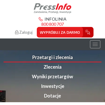
INFOLINIA
800 800 707
Zaloguj
WYPRÓBUJ ZA DARMO
Toggl
naviga
Przetargi i zlecenia
Zlecenia
Wyniki przetargów
Inwestycje
Dotacje