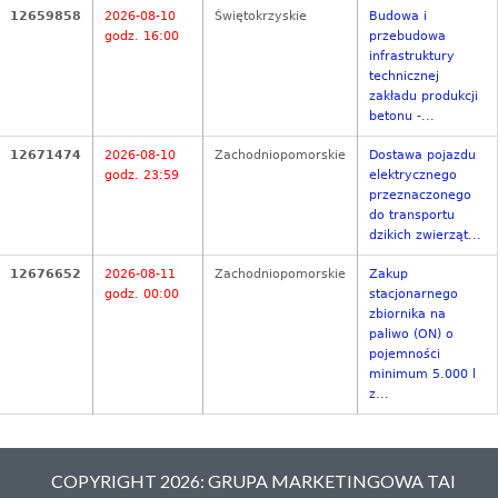
12659858
2026-08-10
Świętokrzyskie
Budowa i
godz. 16:00
przebudowa
infrastruktury
technicznej
zakładu produkcji
betonu -...
12671474
2026-08-10
Zachodniopomorskie
Dostawa pojazdu
godz. 23:59
elektrycznego
przeznaczonego
do transportu
dzikich zwierząt...
12676652
2026-08-11
Zachodniopomorskie
Zakup
godz. 00:00
stacjonarnego
zbiornika na
paliwo (ON) o
pojemności
minimum 5.000 l
z...
COPYRIGHT 2026: GRUPA MARKETINGOWA TAI