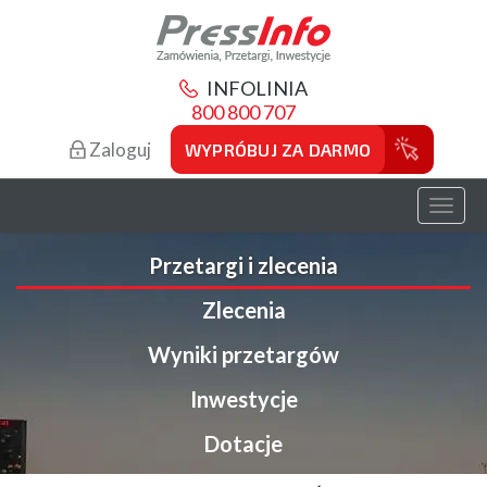
INFOLINIA
800 800 707
Zaloguj
WYPRÓBUJ ZA DARMO
Toggl
naviga
Przetargi i zlecenia
Zlecenia
Wyniki przetargów
Inwestycje
Dotacje