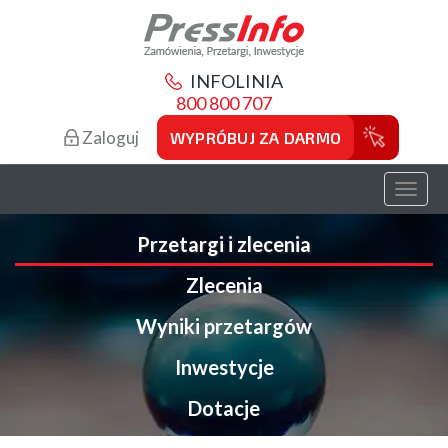
INFOLINIA
800 800 707
Zaloguj
WYPRÓBUJ ZA DARMO
Toggl
naviga
Przetargi i zlecenia
Zlecenia
Wyniki przetargów
Inwestycje
Dotacje