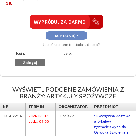
SIĘ
WYPRÓBUJ ZA DARMO
KUP DOSTĘP
Jesteś klientem i posiadasz dostęp?
login:
hasło:
WYŚWIETL PODOBNE ZAMÓWIENIA Z
BRANŻY: ARTYKUŁY SPOŻYWCZE
NR
TERMIN
ORGANIZATOR
PRZEDMIOT
12667296
2026-08-07
Lubelskie
Sukcesywna dostawa
godz. 09:00
artykułów
żywnościowych do
Ośrodka Szkolenia i