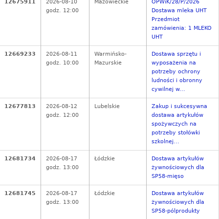
12675911
2026-08-10
Mazowieckie
OPWiK/28/P/2026
godz. 12:00
Dostawa mleka UHT
Przedmiot
zamówienia: 1 MLEKO
UHT
12669233
2026-08-11
Warmińsko-
Dostawa sprzętu i
godz. 10:00
Mazurskie
wyposażenia na
potrzeby ochrony
ludności i obronny
cywilnej w...
12677813
2026-08-12
Lubelskie
Zakup i sukcesywna
godz. 12:00
dostawa artykułów
spożywczych na
potrzeby stołówki
szkolnej...
12681734
2026-08-17
Łódzkie
Dostawa artykułów
godz. 13:00
żywnościowych dla
SP58-mięso
12681745
2026-08-17
Łódzkie
Dostawa artykułów
godz. 13:00
żywnościowych dla
SP58-pólprodukty