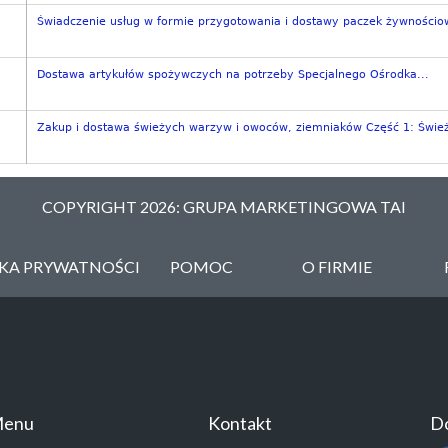
Świadczenie usług w formie przygotowania i dostawy paczek żywnościow
Dostawa artykułów spożywczych na potrzeby Specjalnego Ośrodka...
Zakup i dostawa świeżych warzyw i owoców, ziemniaków Część 1: Śwież
COPYRIGHT 2026: GRUPA MARKETINGOWA TAI
YKA PRYWATNOŚCI
POMOC
O FIRMIE
enu
Kontakt
Do