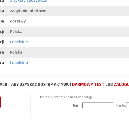
ża
artykuły spożywcze
ma
zapytanie ofertowe
nia
dostawy
cji
Polska
ji
Lubelskie
ora
Polska
ra
Lubelskie
DARMOWY TEST
ZALOGU
CJI – ABY UZYSKAĆ DOSTĘP AKTYWUJ
LUB
Jesteś klientem i posiadasz dostęp?
login:
hasło: