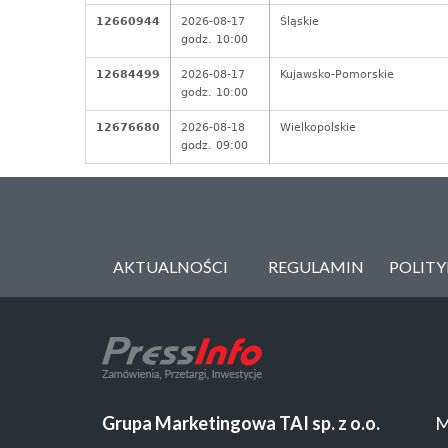
12660944
2026-08-17
Śląskie
godz. 10:00
12684499
2026-08-17
Kujawsko-Pomorskie
godz. 10:00
12676680
2026-08-18
Wielkopolskie
godz. 09:00
AKTUALNOŚCI
REGULAMIN
POLIT
Grupa Marketingowa TAI sp. z o.o.
M