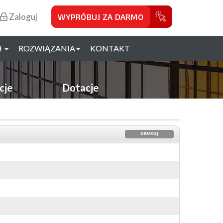
Zaloguj
WYPRÓBUJ ZA DARMO
H
ROZWIĄZANIA
KONTAKT
cje
Dotacje
DRUKUJ