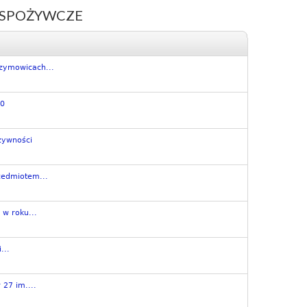
 SPOŻYWCZE
zymowicach...
50
żywności
zedmiotem...
w roku...
...
27 im....