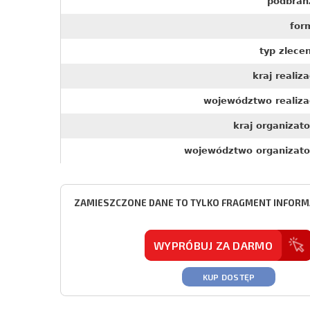
podbran
for
typ zlece
kraj realiza
województwo realizac
kraj organizat
województwo organizato
ZAMIESZCZONE DANE TO TYLKO FRAGMENT INFORMA
WYPRÓBUJ ZA DARMO
KUP DOSTĘP