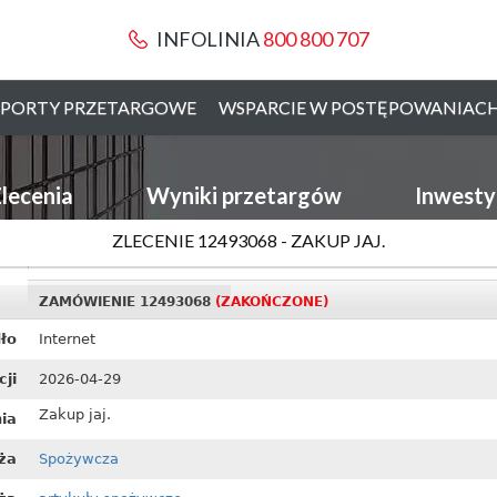
INFOLINIA
800 800 707
PORTY PRZETARGOWE
WSPARCIE W POSTĘPOWANIAC
lecenia
Wyniki przetargów
Inwesty
ZLECENIE 12493068 - ZAKUP JAJ.
ZAMÓWIENIE 12493068
(ZAKOŃCZONE)
ło
Internet
cji
2026-04-29
Zakup jaj.
ia
ża
Spożywcza