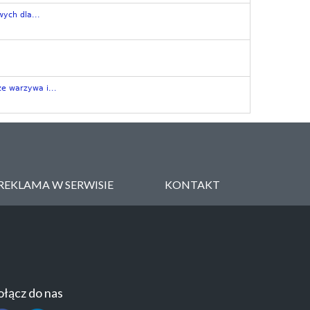
ych dla...
e warzywa i...
REKLAMA W SERWISIE
KONTAKT
łącz do nas