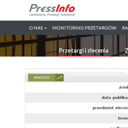
O NAS
MONITORING PRZETARGÓW
RA
Przetargi i zlecenia
Z
ANALIZUJ
źród
data publika
przedmiot zlecen
bran