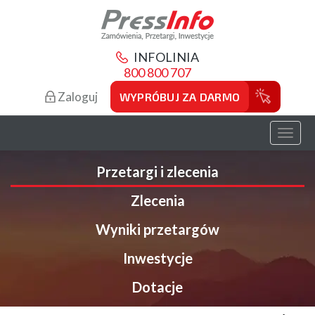
INFOLINIA
800 800 707
Zaloguj
WYPRÓBUJ ZA DARMO
Toggl
naviga
Przetargi i zlecenia
Zlecenia
Wyniki przetargów
Inwestycje
Dotacje