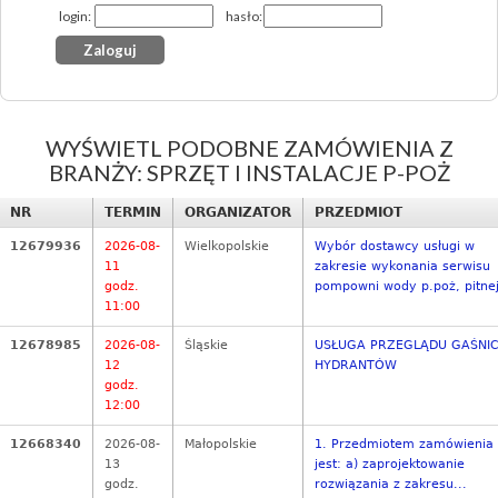
login:
hasło:
WYŚWIETL PODOBNE ZAMÓWIENIA Z
BRANŻY: SPRZĘT I INSTALACJE P-POŻ
NR
TERMIN
ORGANIZATOR
PRZEDMIOT
12679936
2026-08-
Wielkopolskie
Wybór dostawcy usługi w
11
zakresie wykonania serwisu
godz.
pompowni wody p.poż, pitnej
11:00
12678985
2026-08-
Śląskie
USŁUGA PRZEGLĄDU GAŚNIC
12
HYDRANTÓW
godz.
12:00
12668340
2026-08-
Małopolskie
1. Przedmiotem zamówienia
13
jest: a) zaprojektowanie
godz.
rozwiązania z zakresu...