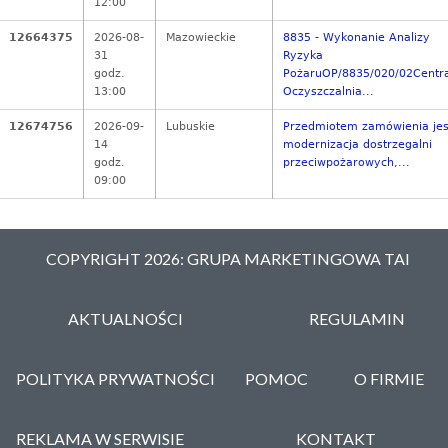
12:00
12664375
2026-08-
Mazowieckie
8835 - Wykonanie Analizy
31
Ryzyka
godz.
PożaruOP/8835/020/02Centr
13:00
Oczyszczalnia...
12674756
2026-09-
Lubuskie
Przedmiotem zamówienia jes
14
modernizacja dostrzegalni
godz.
przeciwpożarowych,...
09:00
COPYRIGHT 2026: GRUPA MARKETINGOWA TAI
AKTUALNOŚCI
REGULAMIN
POLITYKA PRYWATNOŚCI
POMOC
O FIRMIE
REKLAMA W SERWISIE
KONTAKT