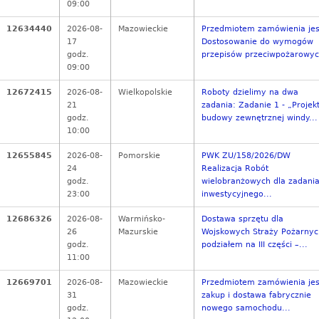
09:00
12634440
2026-08-
Mazowieckie
Przedmiotem zamówienia jes
17
Dostosowanie do wymogów
godz.
przepisów przeciwpożarowyc
09:00
12672415
2026-08-
Wielkopolskie
Roboty dzielimy na dwa
21
zadania: Zadanie 1 - „Projek
godz.
budowy zewnętrznej windy...
10:00
12655845
2026-08-
Pomorskie
PWK ZU/158/2026/DW
24
Realizacja Robót
godz.
wielobranżowych dla zadani
23:00
inwestycyjnego...
12686326
2026-08-
Warmińsko-
Dostawa sprzętu dla
26
Mazurskie
Wojskowych Straży Pożarnyc
godz.
podziałem na III części –...
11:00
12669701
2026-08-
Mazowieckie
Przedmiotem zamówienia jes
31
zakup i dostawa fabrycznie
godz.
nowego samochodu...