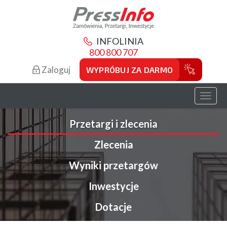
INFOLINIA
800 800 707
Zaloguj
WYPRÓBUJ ZA DARMO
Toggl
naviga
Przetargi i zlecenia
Zlecenia
Wyniki przetargów
Inwestycje
Dotacje