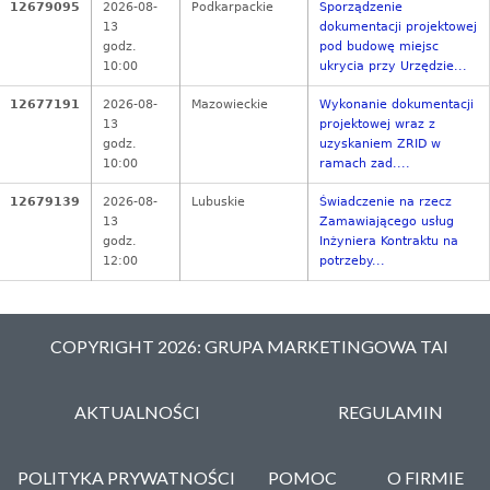
12679095
2026-08-
Podkarpackie
Sporządzenie
13
dokumentacji projektowej
godz.
pod budowę miejsc
10:00
ukrycia przy Urzędzie...
12677191
2026-08-
Mazowieckie
Wykonanie dokumentacji
13
projektowej wraz z
godz.
uzyskaniem ZRID w
10:00
ramach zad....
12679139
2026-08-
Lubuskie
Świadczenie na rzecz
13
Zamawiającego usług
godz.
Inżyniera Kontraktu na
12:00
potrzeby...
COPYRIGHT 2026: GRUPA MARKETINGOWA TAI
AKTUALNOŚCI
REGULAMIN
POLITYKA PRYWATNOŚCI
POMOC
O FIRMIE