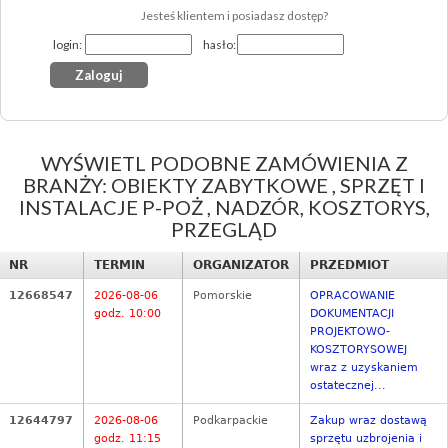
Jesteś klientem i posiadasz dostęp?
login:
hasło:
WYŚWIETL PODOBNE ZAMÓWIENIA Z
BRANŻY: OBIEKTY ZABYTKOWE , SPRZĘT I
INSTALACJE P-POŻ , NADZÓR, KOSZTORYS,
PRZEGLĄD
NR
TERMIN
ORGANIZATOR
PRZEDMIOT
12668547
2026-08-06
Pomorskie
OPRACOWANIE
godz. 10:00
DOKUMENTACJI
PROJEKTOWO-
KOSZTORYSOWEJ
wraz z uzyskaniem
ostatecznej...
12644797
2026-08-06
Podkarpackie
Zakup wraz dostawą
godz. 11:15
sprzętu uzbrojenia i