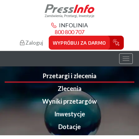
INFOLINIA
800 800 707
Zaloguj
WYPRÓBUJ ZA DARMO
Toggl
naviga
Przetargi i zlecenia
Zlecenia
Wyniki przetargów
Inwestycje
Dotacje