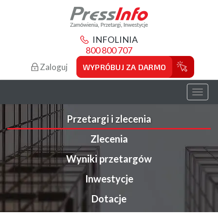
INFOLINIA
800 800 707
Zaloguj
WYPRÓBUJ ZA DARMO
Toggl
naviga
Przetargi i zlecenia
Zlecenia
Wyniki przetargów
Inwestycje
Dotacje