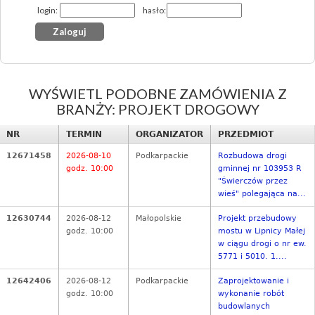
login:
hasło:
WYŚWIETL PODOBNE ZAMÓWIENIA Z
BRANŻY: PROJEKT DROGOWY
NR
TERMIN
ORGANIZATOR
PRZEDMIOT
12671458
2026-08-10
Podkarpackie
Rozbudowa drogi
godz. 10:00
gminnej nr 103953 R
"Świerczów przez
wieś" polegająca na...
12630744
2026-08-12
Małopolskie
Projekt przebudowy
godz. 10:00
mostu w Lipnicy Małej
w ciągu drogi o nr ew.
5771 i 5010. 1....
12642406
2026-08-12
Podkarpackie
Zaprojektowanie i
godz. 10:00
wykonanie robót
budowlanych