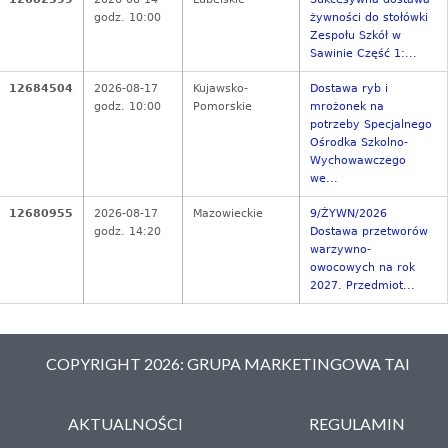
godz. 10:00
żywności do stołówki
Zespołu Szkół w
Sawinie Część 1:...
12684504
2026-08-17
Kujawsko-
Dostawa ryb i
godz. 10:00
Pomorskie
mrożonek na
potrzeby Specjalnego
Ośrodka Szkolno-
Wychowawczego
we...
12680955
2026-08-17
Mazowieckie
9/ŻYWN/2026
godz. 14:20
Dostawa przetworów
warzywno-
owocowych na rok
2027. Przedmiot...
COPYRIGHT 2026: GRUPA MARKETINGOWA TAI
AKTUALNOŚCI
REGULAMIN