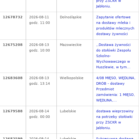
przy ZSCKR w
Jabłoniu.
12678732
2026-08-11
Dolnośląskie
Zapytanie ofertowe
godz. 11:00
na dostawy mleka i
produktów mlecznych
dostawy żywności
12675208
2026-08-13
Mazowieckie
,,Dostawa żywności
godz. 10:00
do stołówki Zespołu
Szkolno-
Wychowawczego w
Huszlewie, w tym...
12683608
2026-08-13
Wielkopolskie
4/08 MIĘSO, WĘDLINA,
godz. 13:14
DRÓB - dostawy
Przedmiot
zamówienia: 1 MIĘSO,
WĘDLINA,...
12679588
2026-08-14
Lubelskie
dostawa wieprzowiny
godz. 00:00
na potrzeby stołówki
przy ZSCKR w
Jabłoniu.
12682599
2026-08-14
Lubelskie
Sukcesywna dostawa