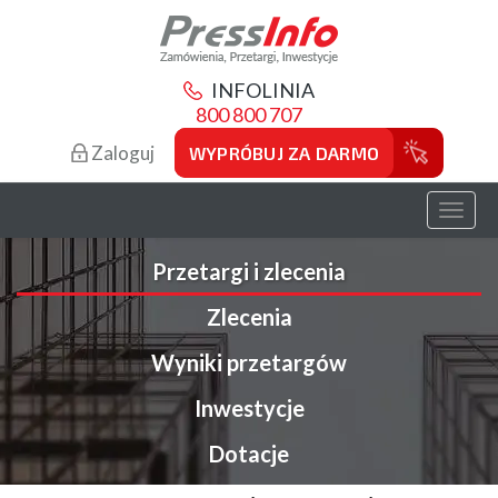
INFOLINIA
800 800 707
Zaloguj
WYPRÓBUJ ZA DARMO
Toggl
naviga
Przetargi i zlecenia
Zlecenia
Wyniki przetargów
Inwestycje
Dotacje