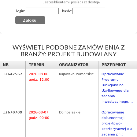
Jesteś klientem i posiadasz dostęp?
login:
hasło:
WYŚWIETL PODOBNE ZAMÓWIENIA Z
BRANŻY: PROJEKT BUDOWLANY
NR
TERMIN
ORGANIZATOR
PRZEDMIOT
12647567
2026-08-06
Kujawsko-Pomorskie
Opracowanie
godz. 12:00
Programu
Funkcjonalno
Użytkowego dla
zadania
inwestycyjnego:...
12670709
2026-08-07
Dolnośląskie
Opracowanie
godz. 00:00
dokumentacji
projektowo-
kosztorysowej dla
zadania pn.: