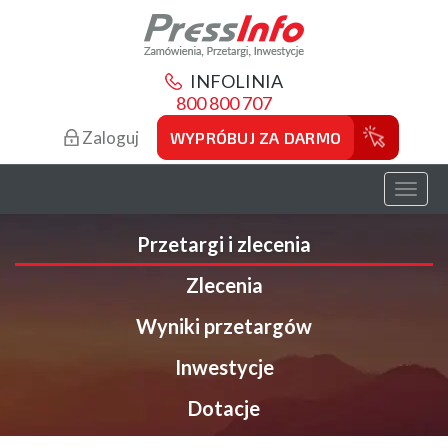
INFOLINIA
800 800 707
Zaloguj
WYPRÓBUJ ZA DARMO
Toggl
naviga
Przetargi i zlecenia
Zlecenia
Wyniki przetargów
Inwestycje
Dotacje