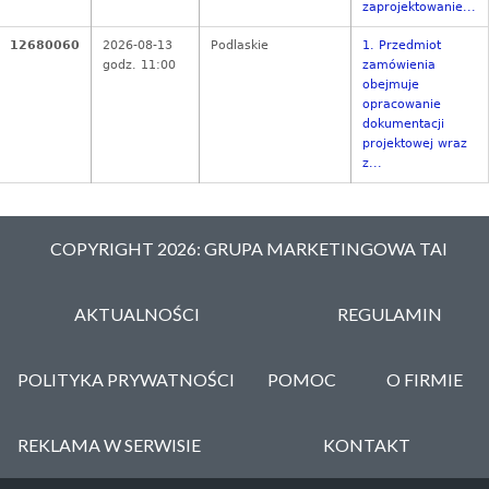
zaprojektowanie...
12680060
2026-08-13
Podlaskie
1. Przedmiot
godz. 11:00
zamówienia
obejmuje
opracowanie
dokumentacji
projektowej wraz
z...
COPYRIGHT 2026: GRUPA MARKETINGOWA TAI
AKTUALNOŚCI
REGULAMIN
POLITYKA PRYWATNOŚCI
POMOC
O FIRMIE
REKLAMA W SERWISIE
KONTAKT