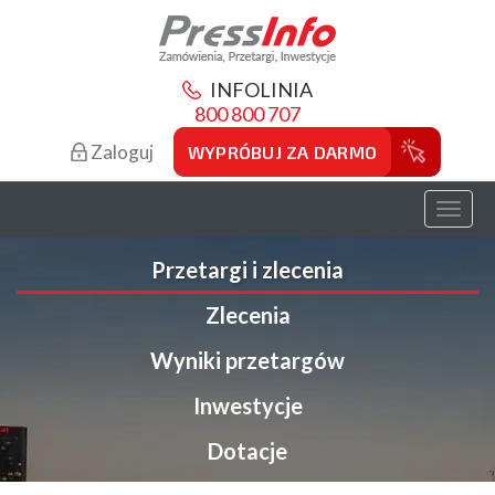
INFOLINIA
800 800 707
Zaloguj
WYPRÓBUJ ZA DARMO
Toggl
naviga
Przetargi i zlecenia
Zlecenia
Wyniki przetargów
Inwestycje
Dotacje