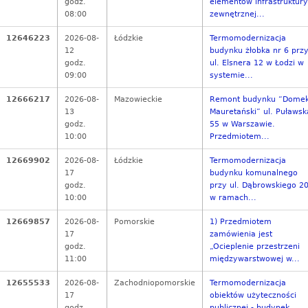
godz.
elementów infrastruktury
08:00
zewnętrznej...
12646223
2026-08-
Łódzkie
Termomodernizacja
12
budynku żłobka nr 6 prz
godz.
ul. Elsnera 12 w Łodzi w
09:00
systemie...
12666217
2026-08-
Mazowieckie
Remont budynku “Dome
13
Mauretański” ul. Puławsk
godz.
55 w Warszawie.
10:00
Przedmiotem...
12669902
2026-08-
Łódzkie
Termomodernizacja
17
budynku komunalnego
godz.
przy ul. Dąbrowskiego 2
10:00
w ramach...
12669857
2026-08-
Pomorskie
1) Przedmiotem
17
zamówienia jest
godz.
„Ocieplenie przestrzeni
11:00
międzywarstwowej w...
12655533
2026-08-
Zachodniopomorskie
Termomodernizacja
17
obiektów użyteczności
godz.
publicznej - budynek