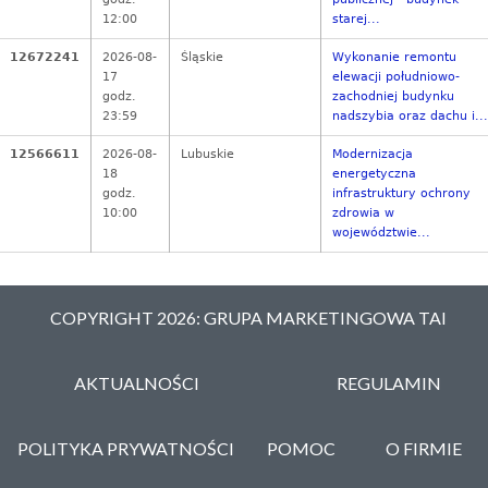
12:00
starej...
12672241
2026-08-
Śląskie
Wykonanie remontu
17
elewacji południowo-
godz.
zachodniej budynku
23:59
nadszybia oraz dachu i...
12566611
2026-08-
Lubuskie
Modernizacja
18
energetyczna
godz.
infrastruktury ochrony
10:00
zdrowia w
województwie...
COPYRIGHT 2026: GRUPA MARKETINGOWA TAI
AKTUALNOŚCI
REGULAMIN
POLITYKA PRYWATNOŚCI
POMOC
O FIRMIE