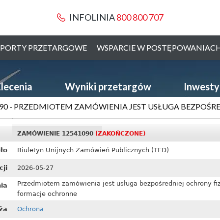
INFOLINIA
800 800 707
PORTY PRZETARGOWE
WSPARCIE W POSTĘPOWANIAC
lecenia
Wyniki przetargów
Inwesty
90 - PRZEDMIOTEM ZAMÓWIENIA JEST USŁUGA BEZPOŚRE
ZAMÓWIENIE 12541090
(ZAKOŃCZONE)
ło
Biuletyn Unijnych Zamówień Publicznych (TED)
cji
2026-05-27
Przedmiotem zamówienia jest usługa bezpośredniej ochrony fiz
ia
formacje ochronne
ża
Ochrona