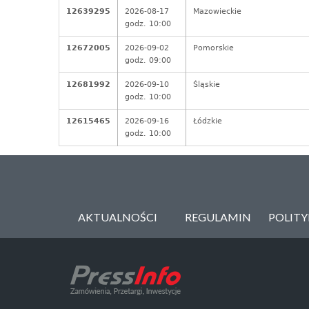
12639295
2026-08-17
Mazowieckie
godz. 10:00
12672005
2026-09-02
Pomorskie
godz. 09:00
12681992
2026-09-10
Śląskie
godz. 10:00
12615465
2026-09-16
Łódzkie
godz. 10:00
AKTUALNOŚCI
REGULAMIN
POLIT