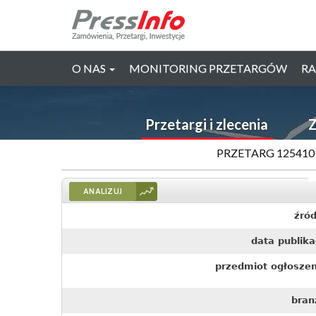
O NAS
MONITORING PRZETARGÓW
RA
Przetargi i zlecenia
Z
PRZETARG 125410
ANALIZUJ
źród
data publika
przedmiot ogłoszen
bran