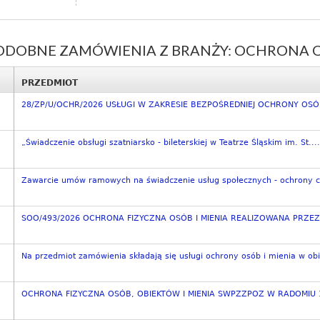
ODOBNE ZAMÓWIENIA Z BRANŻY: OCHRONA OS
PRZEDMIOT
28/ZP/U/OCHR/2026 USŁUGI W ZAKRESIE BEZPOŚREDNIEJ OCHRONY OSÓB 
„Świadczenie obsługi szatniarsko - bileterskiej w Teatrze Śląskim im. St....
Zawarcie umów ramowych na świadczenie usług społecznych - ochrony c
SOO/493/2026 OCHRONA FIZYCZNA OSÓB I MIENIA REALIZOWANA PRZEZ 
Na przedmiot zamówienia składają się usługi ochrony osób i mienia w obi
OCHRONA FIZYCZNA OSÓB, OBIEKTÓW I MIENIA SWPZZPOZ W RADOMIU 1.