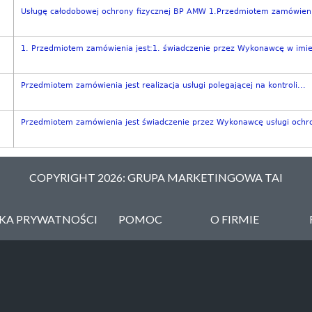
Usługę całodobowej ochrony fizycznej BP AMW 1.Przedmiotem zamówienia
1. Przedmiotem zamówienia jest:1. świadczenie przez Wykonawcę w imien
Przedmiotem zamówienia jest realizacja usługi polegającej na kontroli...
Przedmiotem zamówienia jest świadczenie przez Wykonawcę usługi ochro
COPYRIGHT 2026: GRUPA MARKETINGOWA TAI
YKA PRYWATNOŚCI
POMOC
O FIRMIE