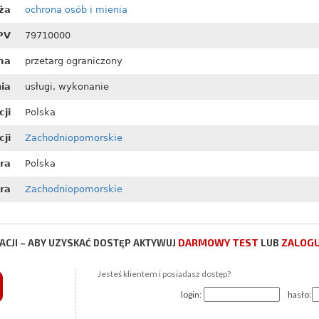
ża
ochrona osób i mienia
PV
79710000
ma
przetarg ograniczony
ia
usługi, wykonanie
cji
Polska
ji
Zachodniopomorskie
ora
Polska
ra
Zachodniopomorskie
DARMOWY TEST
ZALOGU
CJI – ABY UZYSKAĆ DOSTĘP AKTYWUJ
LUB
Jesteś klientem i posiadasz dostęp?
login:
hasło: