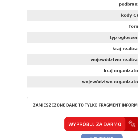
podbran
kody C
for
typ ogłoszen
kraj realiza
województwo realizac
kraj organizat
województwo organizato
ZAMIESZCZONE DANE TO TYLKO FRAGMENT INFORMA
WYPRÓBUJ ZA DARMO