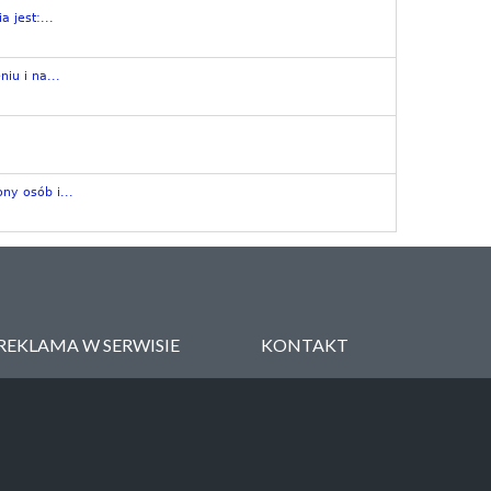
 jest:...
iu i na...
ny osób i...
REKLAMA W SERWISIE
KONTAKT