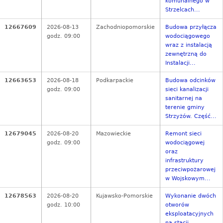
komunalnego w
Strzelcach...
12667609
2026-08-13
Zachodniopomorskie
Budowa przyłącza
godz. 09:00
wodociągowego
wraz z instalacją
zewnętrzną do
Instalacji...
12663653
2026-08-18
Podkarpackie
Budowa odcinków
godz. 09:00
sieci kanalizacji
sanitarnej na
terenie gminy
Strzyżów. Część...
12679045
2026-08-20
Mazowieckie
Remont sieci
godz. 09:00
wodociągowej
oraz
infrastruktury
przeciwpożarowej
w Wojskowym...
12678563
2026-08-20
Kujawsko-Pomorskie
Wykonanie dwóch
godz. 10:00
otworów
eksploatacyjnych
na stacji