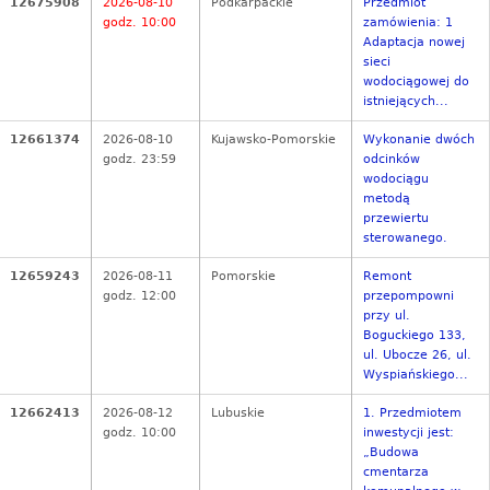
12675908
2026-08-10
Podkarpackie
Przedmiot
godz. 10:00
zamówienia: 1
Adaptacja nowej
sieci
wodociągowej do
istniejących...
12661374
2026-08-10
Kujawsko-Pomorskie
Wykonanie dwóch
godz. 23:59
odcinków
wodociągu
metodą
przewiertu
sterowanego.
12659243
2026-08-11
Pomorskie
Remont
godz. 12:00
przepompowni
przy ul.
Boguckiego 133,
ul. Ubocze 26, ul.
Wyspiańskiego...
12662413
2026-08-12
Lubuskie
1. Przedmiotem
godz. 10:00
inwestycji jest:
„Budowa
cmentarza