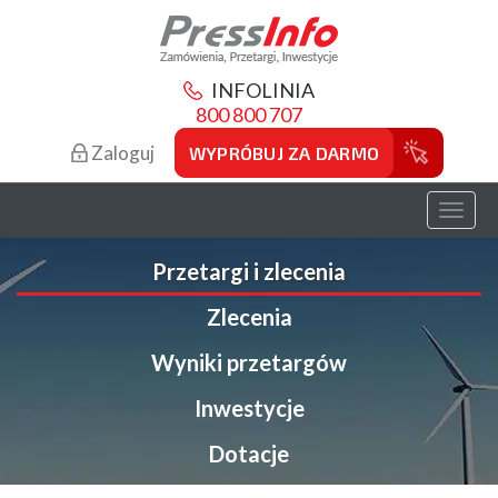
INFOLINIA
800 800 707
Zaloguj
WYPRÓBUJ ZA DARMO
Toggl
naviga
Przetargi i zlecenia
Zlecenia
Wyniki przetargów
Inwestycje
Dotacje