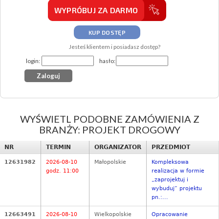
WYPRÓBUJ ZA DARMO
KUP DOSTĘP
Jesteś klientem i posiadasz dostęp?
login:
hasło:
WYŚWIETL PODOBNE ZAMÓWIENIA Z
BRANŻY: PROJEKT DROGOWY
NR
TERMIN
ORGANIZATOR
PRZEDMIOT
12631982
2026-08-10
Małopolskie
Kompleksowa
godz. 11:00
realizacja w formie
„zaprojektuj i
wybuduj” projektu
pn.:...
12663491
2026-08-10
Wielkopolskie
Opracowanie