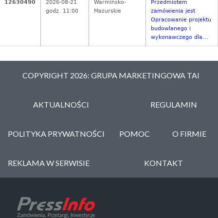
12630490
2026-08-21
Warmińsko-
Przedmiotem
godz. 11:00
Mazurskie
zamówienia jest
Opracowanie projektu
budowlanego i
wykonawczego dla...
COPYRIGHT 2026: GRUPA MARKETINGOWA TAI
AKTUALNOŚCI
REGULAMIN
POLITYKA PRYWATNOŚCI
POMOC
O FIRMIE
REKLAMA W SERWISIE
KONTAKT