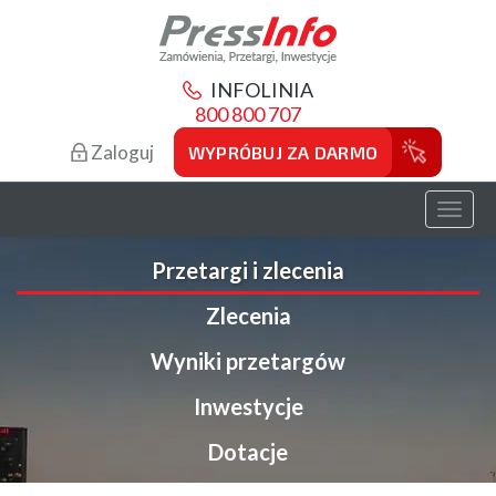
INFOLINIA
800 800 707
Zaloguj
WYPRÓBUJ ZA DARMO
Toggl
naviga
Przetargi i zlecenia
Zlecenia
Wyniki przetargów
Inwestycje
Dotacje