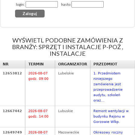
login:
hasło:
WYŚWIETL PODOBNE ZAMÓWIENIA Z
BRANŻY: SPRZĘT I INSTALACJE P-POŻ ,
INSTALACJE
NR
TERMIN
ORGANIZATOR
PRZEDMIOT
12653812
2026-08-07
Lubelskie
1. Przedmiotem
godz. 09:00
niniejszego
zamówienia jest
przeprowadzenie
audytu, szkoleń
oraz...
12667442
2026-08-07
Lubuskie
Remont wentylacji w
godz. 14:00
budynku Rejonu w
Gorzowie Wlkp.
12649749
2026-08-07
Mazowieckie
Okresowy roczny