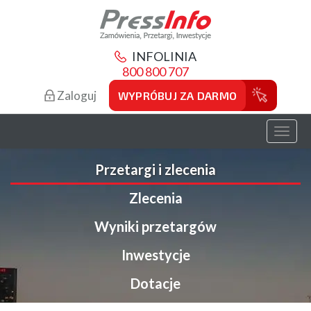
INFOLINIA
800 800 707
Zaloguj
WYPRÓBUJ ZA DARMO
Toggl
naviga
Przetargi i zlecenia
Zlecenia
Wyniki przetargów
Inwestycje
Dotacje