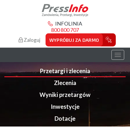
INFOLINIA
800 800 707
Zaloguj
WYPRÓBUJ ZA DARMO
Toggl
naviga
Przetargi i zlecenia
Zlecenia
Wyniki przetargów
Inwestycje
Dotacje