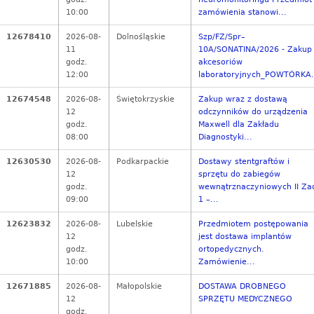
10:00
zamówienia stanowi...
12678410
2026-08-
Dolnośląskie
Szp/FZ/Spr–
11
10A/SONATINA/2026 - Zakup
godz.
akcesoriów
12:00
laboratoryjnych_POWTÓRKA.
12674548
2026-08-
Świętokrzyskie
Zakup wraz z dostawą
12
odczynników do urządzenia
godz.
Maxwell dla Zakładu
08:00
Diagnostyki...
12630530
2026-08-
Podkarpackie
Dostawy stentgraftów i
12
sprzętu do zabiegów
godz.
wewnątrznaczyniowych II Za
09:00
1 –...
12623832
2026-08-
Lubelskie
Przedmiotem postępowania
12
jest dostawa implantów
godz.
ortopedycznych.
10:00
Zamówienie...
12671885
2026-08-
Małopolskie
DOSTAWA DROBNEGO
12
SPRZĘTU MEDYCZNEGO
godz.