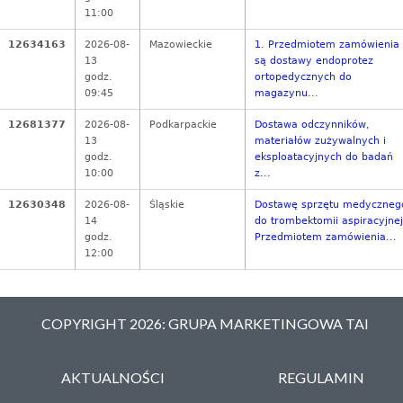
11:00
12634163
2026-08-
Mazowieckie
1. Przedmiotem zamówienia
13
są dostawy endoprotez
godz.
ortopedycznych do
09:45
magazynu...
12681377
2026-08-
Podkarpackie
Dostawa odczynników,
13
materiałów zużywalnych i
godz.
eksploatacyjnych do badań
10:00
z...
12630348
2026-08-
Śląskie
Dostawę sprzętu medyczneg
14
do trombektomii aspiracyjnej
godz.
Przedmiotem zamówienia...
12:00
COPYRIGHT 2026: GRUPA MARKETINGOWA TAI
AKTUALNOŚCI
REGULAMIN