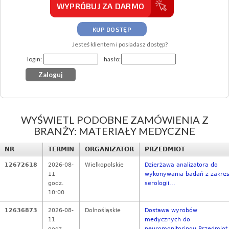
WYPRÓBUJ ZA DARMO
KUP DOSTĘP
Jesteś klientem i posiadasz dostęp?
login:
hasło:
WYŚWIETL PODOBNE ZAMÓWIENIA Z
BRANŻY: MATERIAŁY MEDYCZNE
NR
TERMIN
ORGANIZATOR
PRZEDMIOT
12672618
2026-08-
Wielkopolskie
Dzierżawa analizatora do
11
wykonywania badań z zakre
godz.
serologii...
10:00
12636873
2026-08-
Dolnośląskie
Dostawa wyrobów
11
medycznych do
godz.
neuromonitoringu Przedmiot