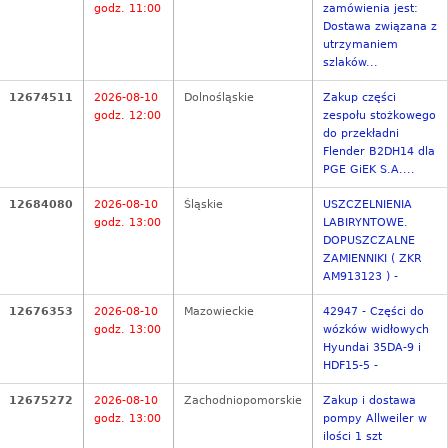
godz. 11:00
zamówienia jest:
Dostawa związana z
utrzymaniem
szlaków...
12674511
2026-08-10
Dolnośląskie
Zakup części
godz. 12:00
zespołu stożkowego
do przekładni
Flender B2DH14 dla
PGE GiEK S.A....
12684080
2026-08-10
Śląskie
USZCZELNIENIA
godz. 13:00
LABIRYNTOWE.
DOPUSZCZALNE
ZAMIENNIKI ( ZKR
AM913123 ) -
12676353
2026-08-10
Mazowieckie
42947 - Części do
godz. 13:00
wózków widłowych
Hyundai 35DA-9 i
HDF15-5 -
12675272
2026-08-10
Zachodniopomorskie
Zakup i dostawa
godz. 13:00
pompy Allweiler w
ilości 1 szt