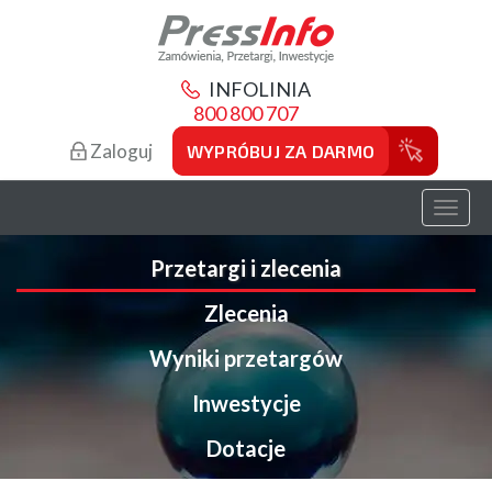
INFOLINIA
800 800 707
Zaloguj
WYPRÓBUJ ZA DARMO
Toggl
naviga
Przetargi i zlecenia
Zlecenia
Wyniki przetargów
Inwestycje
Dotacje