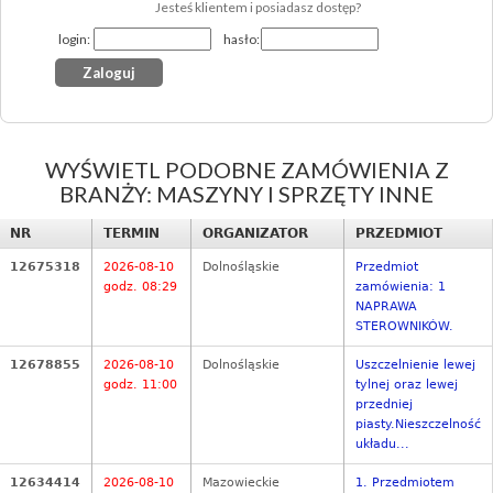
Jesteś klientem i posiadasz dostęp?
login:
hasło:
WYŚWIETL PODOBNE ZAMÓWIENIA Z
BRANŻY: MASZYNY I SPRZĘTY INNE
NR
TERMIN
ORGANIZATOR
PRZEDMIOT
12675318
2026-08-10
Dolnośląskie
Przedmiot
godz. 08:29
zamówienia: 1
NAPRAWA
STEROWNIKÓW.
12678855
2026-08-10
Dolnośląskie
Uszczelnienie lewej
godz. 11:00
tylnej oraz lewej
przedniej
piasty.Nieszczelność
układu...
12634414
2026-08-10
Mazowieckie
1. Przedmiotem