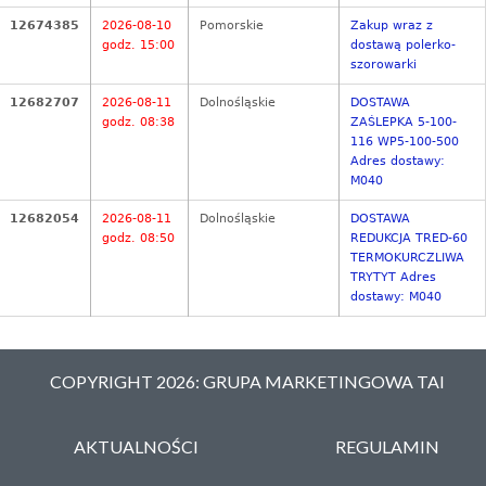
12674385
2026-08-10
Pomorskie
Zakup wraz z
godz. 15:00
dostawą polerko-
szorowarki
12682707
2026-08-11
Dolnośląskie
DOSTAWA
godz. 08:38
ZAŚLEPKA 5-100-
116 WP5-100-500
Adres dostawy:
M040
12682054
2026-08-11
Dolnośląskie
DOSTAWA
godz. 08:50
REDUKCJA TRED-60
TERMOKURCZLIWA
TRYTYT Adres
dostawy: M040
COPYRIGHT 2026: GRUPA MARKETINGOWA TAI
AKTUALNOŚCI
REGULAMIN