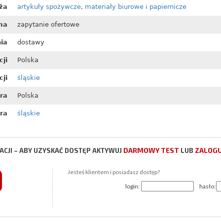
ża
artykuły spożywcze
,
materiały biurowe i papiernicze
ma
zapytanie ofertowe
nia
dostawy
cji
Polska
ji
śląskie
ora
Polska
ra
śląskie
DARMOWY TEST
ZALOGU
CJI – ABY UZYSKAĆ DOSTĘP AKTYWUJ
LUB
Jesteś klientem i posiadasz dostęp?
login:
hasło: