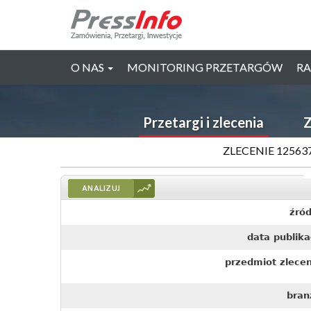
O NAS
MONITORING PRZETARGÓW
RA
Przetargi i zlecenia
Z
ZLECENIE 1256
ANALIZUJ
źród
data publika
przedmiot zlecen
bran