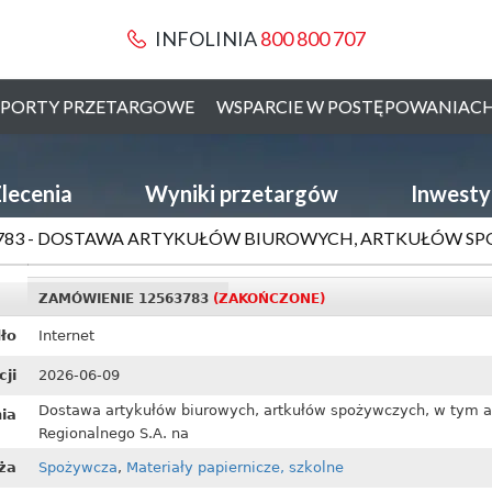
INFOLINIA
800 800 707
PORTY PRZETARGOWE
WSPARCIE W POSTĘPOWANIAC
lecenia
Wyniki przetargów
Inwesty
3783 - DOSTAWA ARTYKUŁÓW BIUROWYCH, ARTKUŁÓW SPO
ZAMÓWIENIE 12563783
(ZAKOŃCZONE)
ło
Internet
cji
2026-06-09
Dostawa artykułów biurowych, artkułów spożywczych, w tym a
ia
Regionalnego S.A. na
ża
Spożywcza
,
Materiały papiernicze, szkolne