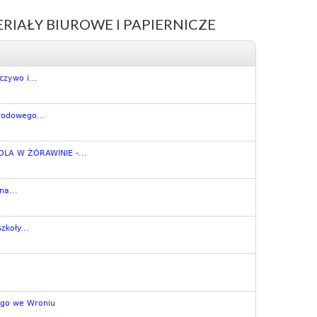
IAŁY BIUROWE I PAPIERNICZE
zywo i...
rodowego...
A W ŻÓRAWINIE -...
na...
koły...
ego we Wroniu