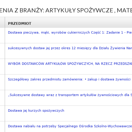
IA Z BRANŻY: ARTYKUŁY SPOŻYWCZE , MATER
PRZEDMIOT
Dostawa pieczywa, mąki, wyrobów cukierniczych Część 1: Zadanie 1 - Piec
sukcesywnych dostaw jaj przez okres 12 miesięcy dla Działu Żywienia Na
WYBÓR DOSTAWCÓW ARTYKUŁÓW SPOŻYWCZYCH, NA RZECZ PRZEDSZKOL
Szczegółowy zakres przedmiotu zamówienia: • zakup i dostawa żywności 
„Sukcesywne dostawy wraz z transportem artykułów żywnościowych dla Sz
Dostawa jaj kurzych spożywczych
Dostawa nabiału na potrzeby Specjalnego Ośrodka Szkolno-Wychowawcz