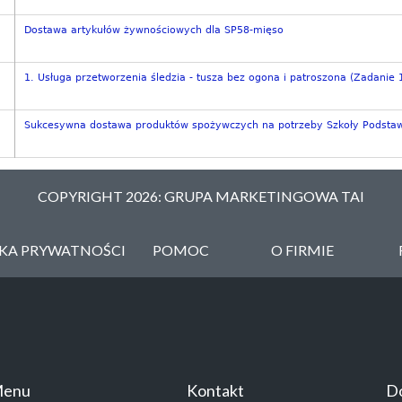
Dostawa artykułów żywnościowych dla SP58-mięso
1. Usługa przetworzenia śledzia - tusza bez ogona i patroszona (Zadanie 1
Sukcesywna dostawa produktów spożywczych na potrzeby Szkoły Podstaw
COPYRIGHT 2026: GRUPA MARKETINGOWA TAI
YKA PRYWATNOŚCI
POMOC
O FIRMIE
enu
Kontakt
Do