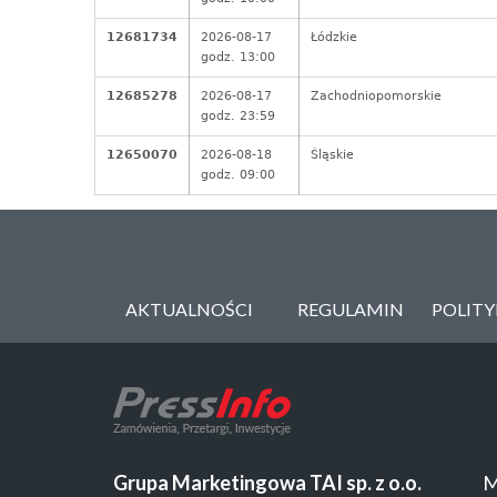
12681734
2026-08-17
Łódzkie
godz. 13:00
12685278
2026-08-17
Zachodniopomorskie
godz. 23:59
12650070
2026-08-18
Śląskie
godz. 09:00
AKTUALNOŚCI
REGULAMIN
POLIT
Grupa Marketingowa TAI sp. z o.o.
M