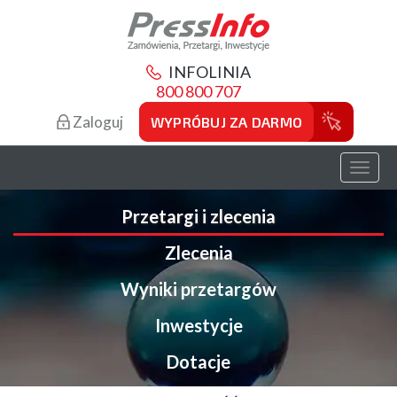
INFOLINIA
800 800 707
Zaloguj
WYPRÓBUJ ZA DARMO
Toggl
naviga
Przetargi i zlecenia
Zlecenia
Wyniki przetargów
Inwestycje
Dotacje