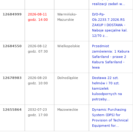
realizacji zadań w...
12684999
2026-08-11
Warmińsko-
D/O-Pp-
godz. 14:00
Mazurskie
Ob.2233.7.2026.RS
ZAKUP I DOSTAWA -
Naboje specjalne kal.
12/70 z...
12684550
2026-08-12
Wielkopolskie
Przedmiot
godz. 07:30
zamówienia: 1 Kabura
Safariland - prawe 2
Kabura Safariland -
lewa
12678983
2026-08-20
Dolnośląskie
Dostawa 22 szt.
godz. 10:00
hełmów i 70 szt.
kamizelek
kuloodpornych na
potrzeby...
12655864
2032-07-23
Mazowieckie
Dynamic Purchasing
godz. 17:00
System (DPS) for
Provision of Technical
Equipment for...