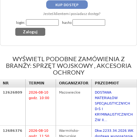
KUP DOSTĘP
Jesteś klientem i posiadasz dostęp?
login:
hasło:
WYŚWIETL PODOBNE ZAMÓWIENIA Z
BRANŻY: SPRZĘT WOJSKOWY , AKCESORIA
OCHRONY
NR
TERMIN
ORGANIZATOR
PRZEDMIOT
12626809
2026-08-10
Mazowieckie
DOSTAWA
godz. 10:00
MATERIAŁÓW
SPECJALISTYCZNYCH
D-Ś I
KRYMINALISTYCZNYCH
ŻW II...
12686376
2026-08-10
Warmińsko-
Dkw.2233.34.2026.WK
godz. 11:50
Mazurskie
dostawa wyposażenia