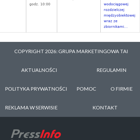
godz. 10:00
wodociągowej
rozdzielczej
międzyobiektowej
wraz ze
zbiornikami...
COPYRIGHT 2026: GRUPA MARKETINGOWA TAI
AKTUALNOŚCI
REGULAMIN
POLITYKA PRYWATNOŚCI
POMOC
O FIRMIE
REKLAMA W SERWISIE
KONTAKT