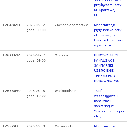
przyłączami przy
ul. Sportowej i
ul....
12648691
2026-08-12
Zachodniopomorskie
Modernizacja
godz. 09:00
płyty boiska przy
ul. Lipowej w
Lipianach poprzez
wykonanie...
12671634
2026-08-17
Opolskie
BUDOWA SIECI
godz. 09:00
KANALIZACJI
SANITARNEJ –
UZBROJENIE
TERENU POD
BUDOWNICTWO...
12676050
2026-08-18
Wielkopolskie
"Sieć
godz. 10:00
wodociągowa i
kanalizacji
sanitarnej w
Szamocinie - rejon
ulicy...
12552475
2026-08-18
Mazowieckie
Modernizacja