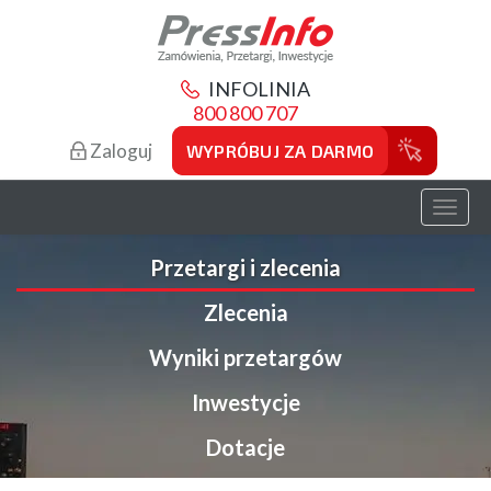
INFOLINIA
800 800 707
Zaloguj
WYPRÓBUJ ZA DARMO
Toggl
naviga
Przetargi i zlecenia
Zlecenia
Wyniki przetargów
Inwestycje
Dotacje