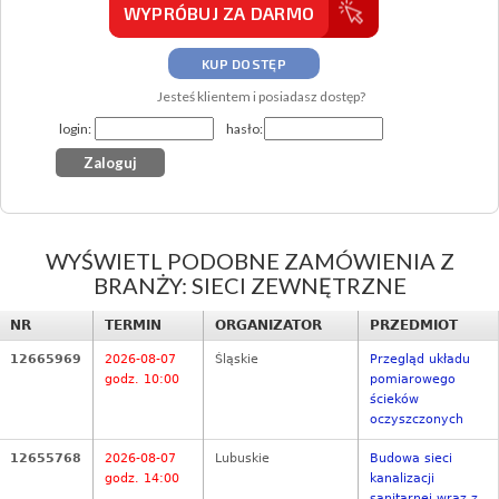
WYPRÓBUJ ZA DARMO
KUP DOSTĘP
Jesteś klientem i posiadasz dostęp?
login:
hasło:
WYŚWIETL PODOBNE ZAMÓWIENIA Z
BRANŻY: SIECI ZEWNĘTRZNE
NR
TERMIN
ORGANIZATOR
PRZEDMIOT
12665969
2026-08-07
Śląskie
Przegląd układu
godz. 10:00
pomiarowego
ścieków
oczyszczonych
12655768
2026-08-07
Lubuskie
Budowa sieci
godz. 14:00
kanalizacji
sanitarnej wraz z