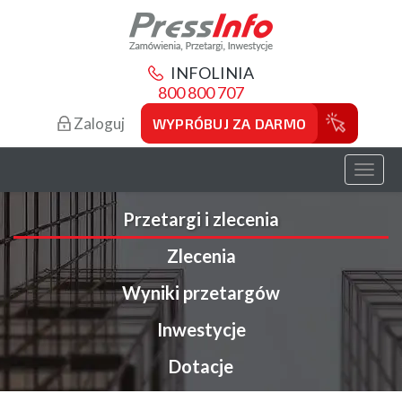
INFOLINIA
800 800 707
Zaloguj
WYPRÓBUJ ZA DARMO
Toggl
naviga
Przetargi i zlecenia
Zlecenia
Wyniki przetargów
Inwestycje
Dotacje