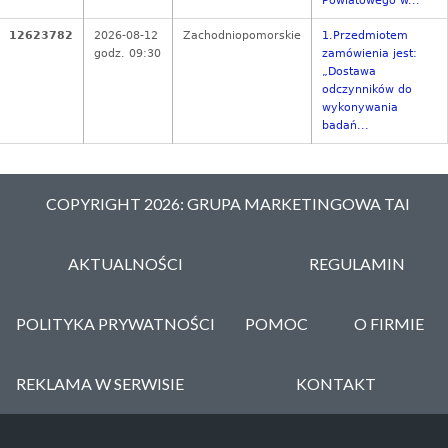
Powiatowego w...
12623782
2026-08-12
Zachodniopomorskie
1.Przedmiotem
godz. 09:30
zamówienia jest:
„Dostawa
odczynników do
wykonywania
badań...
COPYRIGHT 2026: GRUPA MARKETINGOWA TAI
AKTUALNOŚCI
REGULAMIN
POLITYKA PRYWATNOŚCI
POMOC
O FIRMIE
REKLAMA W SERWISIE
KONTAKT