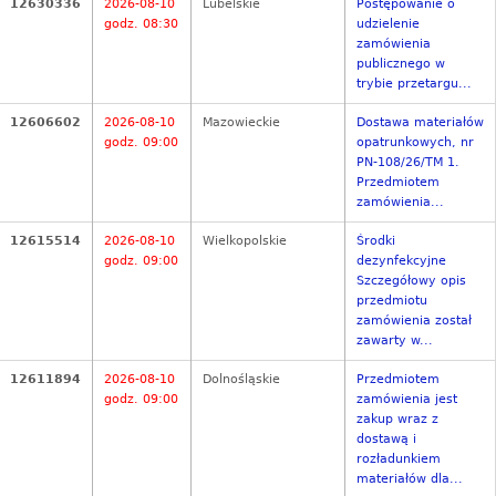
12630336
2026-08-10
Lubelskie
Postępowanie o
godz. 08:30
udzielenie
zamówienia
publicznego w
trybie przetargu...
12606602
2026-08-10
Mazowieckie
Dostawa materiałów
godz. 09:00
opatrunkowych, nr
PN-108/26/TM 1.
Przedmiotem
zamówienia...
12615514
2026-08-10
Wielkopolskie
Środki
godz. 09:00
dezynfekcyjne
Szczegółowy opis
przedmiotu
zamówienia został
zawarty w...
12611894
2026-08-10
Dolnośląskie
Przedmiotem
godz. 09:00
zamówienia jest
zakup wraz z
dostawą i
rozładunkiem
materiałów dla...