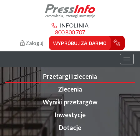
INFOLINIA
800 800 707
Zaloguj
WYPRÓBUJ ZA DARMO
Toggl
naviga
Przetargi i zlecenia
Zlecenia
Wyniki przetargów
Inwestycje
Dotacje