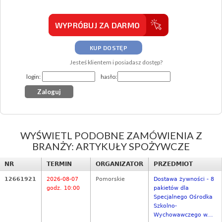
WYPRÓBUJ ZA DARMO
KUP DOSTĘP
Jesteś klientem i posiadasz dostęp?
login:
hasło:
WYŚWIETL PODOBNE ZAMÓWIENIA Z
BRANŻY: ARTYKUŁY SPOŻYWCZE
NR
TERMIN
ORGANIZATOR
PRZEDMIOT
12661921
2026-08-07
Pomorskie
Dostawa żywności - 8
godz. 10:00
pakietów dla
Specjalnego Ośrodka
Szkolno-
Wychowawczego w...