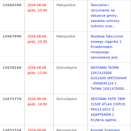
12666598
2026-08-06
Małopolskie
Tworzenie i
godz. 10:00
utrzymanie na
obszarze gminy,
zasobów ochrony
ludności oraz...
12667890
2026-08-06
Małopolskie
Dostawa fabrycznie
godz. 10:00
nowego ciągnika 1.
Przedmiotem
niniejszego
zamówienia jest...
12678160
2026-08-06
Dolnośląskie
DOSTAWA TAŚMA
godz. 12:00
10X1X25000
GUS1000 SPETOGRAF
- 4500045124 1.
TAŚMA 10X1X25000...
12675774
2026-08-06
Dolnośląskie
DOSTAWA FILTR 780F-
godz. 14:00
3150F ATLAS COPCO,
FRG13-0512 Z
ADAPTEREM 1.
Kryteria ogólne...
12655374
2026-08-06
Mazowieckie
Kriostat Szanowni