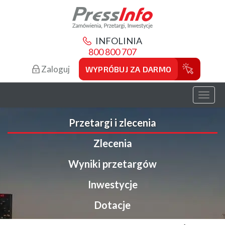
INFOLINIA
800 800 707
Zaloguj
WYPRÓBUJ ZA DARMO
Toggl
naviga
Przetargi i zlecenia
Zlecenia
Wyniki przetargów
Inwestycje
Dotacje