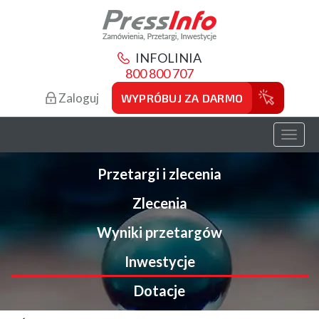
INFOLINIA
800 800 707
Zaloguj
WYPRÓBUJ ZA DARMO
Toggl
naviga
Przetargi i zlecenia
Zlecenia
Wyniki przetargów
Inwestycje
Dotacje