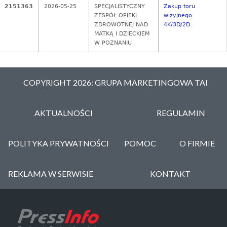
2151363
2026-05-25
SPECJALISTYCZNY
Zakup toru
ZESPÓŁ OPIEKI
wizyjnego
ZDROWOTNEJ NAD
4K/3D/2D.
MATKĄ I DZIECKIEM
W POZNANIU
COPYRIGHT 2026: GRUPA MARKETINGOWA TAI
AKTUALNOŚCI
REGULAMIN
POLITYKA PRYWATNOŚCI
POMOC
O FIRMIE
REKLAMA W SERWISIE
KONTAKT