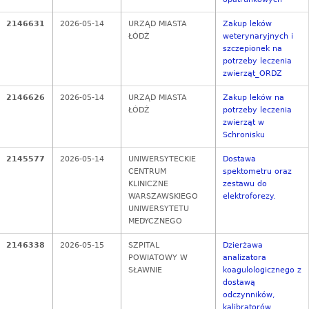
2146631
2026-05-14
URZĄD MIASTA
Zakup leków
ŁÓDŹ
weterynaryjnych i
szczepionek na
potrzeby leczenia
zwierząt_ORDZ
2146626
2026-05-14
URZĄD MIASTA
Zakup leków na
ŁÓDŹ
potrzeby leczenia
zwierząt w
Schronisku
2145577
2026-05-14
UNIWERSYTECKIE
Dostawa
CENTRUM
spektometru oraz
KLINICZNE
zestawu do
WARSZAWSKIEGO
elektroforezy.
UNIWERSYTETU
MEDYCZNEGO
2146338
2026-05-15
SZPITAL
Dzierżawa
POWIATOWY W
analizatora
SŁAWNIE
koagulologicznego z
dostawą
odczynników,
kalibratorów,...