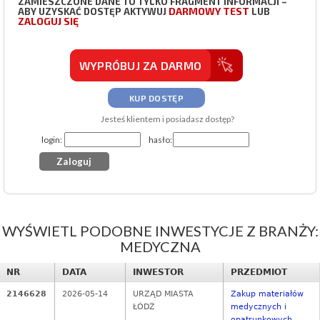
ZAMIESZCZONE DANE TO TYLKO FRAGMENT INFORMACJI –
DARMOWY TEST
ABY UZYSKAĆ DOSTĘP AKTYWUJ
LUB
ZALOGUJ SIĘ
WYPRÓBUJ ZA DARMO
KUP DOSTĘP
Jesteś klientem i posiadasz dostęp?
login:
hasło:
WYŚWIETL PODOBNE INWESTYCJE Z BRANŻY:
MEDYCZNA
NR
DATA
INWESTOR
PRZEDMIOT
2146628
2026-05-14
URZĄD MIASTA
Zakup materiałów
ŁÓDŹ
medycznych i
opatrunkowych