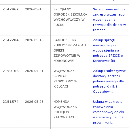
2147462
2026-05-18
SPECJALNY
Świadczenie usług z
OŚRODEK SZKOLNO-
zakresu wczesnego
WYCHOWAWCZY W
wspomagania
PUCKU
rozwoju dla dzieci w
ramach...
2147204
2026-05-18
SAMODZIELNY
Zakup sprzętu
PUBLICZNY ZAKŁAD
medycznego i
OPIEKI
wyposażenia na
ZDROWOTNEJ W
potrzeby SPZOZ w
KORONOWIE
Koronowie (II)
2150166
2026-05-21
WOJEWÓDZKI
Zakup i sukcesywne
SZPITAL
dostawy sprzętu
ZESPOLONY W
jednorazowego dla
KIELCACH
potrzeb Klinik i
Oddziałów...
2151574
2026-05-25
KOMENDA
Usługa w zakresie
WOJEWÓDZKA
zapewnienia
POLICJI W
całodobowej opieki
KATOWICACH
weterynaryjnej dla
psów i koni...