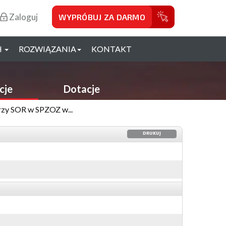
Zaloguj
WYPRÓBUJ ZA DARMO
H
ROZWIĄZANIA
KONTAKT
cje
Dotacje
rzy SOR w SPZOZ w...
DRUKUJ