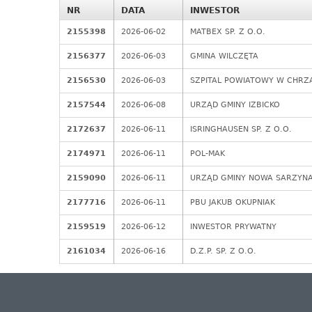
NR
DATA
INWESTOR
2155398
2026-06-02
MATBEX SP. Z O.O.
2156377
2026-06-03
GMINA WILCZĘTA
2156530
2026-06-03
SZPITAL POWIATOWY W CHRZ
2157544
2026-06-08
URZĄD GMINY IZBICKO
2172637
2026-06-11
ISRINGHAUSEN SP. Z O.O.
2174971
2026-06-11
POL-MAK
2159090
2026-06-11
URZĄD GMINY NOWA SARZYN
2177716
2026-06-11
PBU JAKUB OKUPNIAK
2159519
2026-06-12
INWESTOR PRYWATNY
2161034
2026-06-16
D.Z.P. SP. Z O.O.