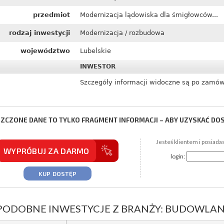
przedmiot
Modernizacja lądowiska dla śmigłowców...
rodzaj inwestycji
Modernizacja / rozbudowa
województwo
Lubelskie
INWESTOR
Szczegóły informacji widoczne są po zamów
ZCZONE DANE TO TYLKO FRAGMENT INFORMACJI – ABY UZYSKAĆ DO
Jesteś klientem i posiada
WYPRÓBUJ ZA DARMO
login:
KUP DOSTĘP
PODOBNE INWESTYCJE Z BRANŻY: BUDOWLANA