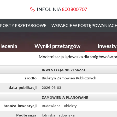
INFOLINIA
800 800 707
PORTY PRZETARGOWE
WSPARCIE W POSTĘPOWANIAC
lecenia
Wyniki przetargów
Inwesty
Modernizacja lądowiska dla śmigłowców p
INWESTYCJA NR 2156273
źródło
Biuletyn Zamówień Publicznych
data publikacji
2026-06-03
ZAMÓWIENIA PLANOWANE
branża inwestycji
Budowlana - obiekty
Podbranża
lotniska, lądowiska