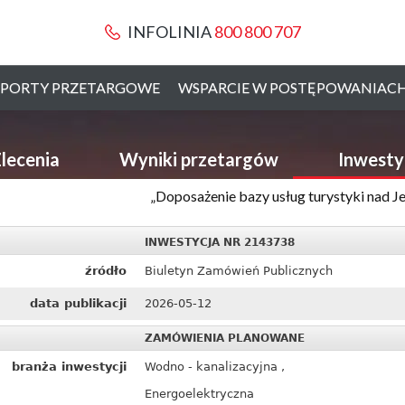
INFOLINIA
800 800 707
PORTY PRZETARGOWE
WSPARCIE W POSTĘPOWANIAC
lecenia
Wyniki przetargów
Inwesty
„Doposażenie bazy usług turystyki nad Je
INWESTYCJA NR 2143738
źródło
Biuletyn Zamówień Publicznych
data publikacji
2026-05-12
ZAMÓWIENIA PLANOWANE
branża inwestycji
Wodno - kanalizacyjna ,
Energoelektryczna