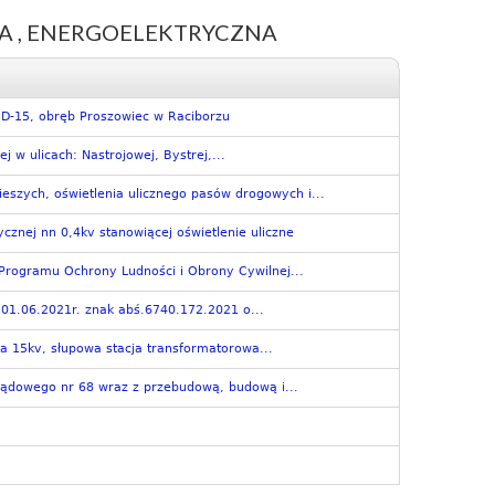
A , ENERGOELEKTRYCZNA
D-15, obręb Proszowiec w Raciborzu
ej w ulicach: Nastrojowej, Bystrej,...
ieszych, oświetlenia ulicznego pasów drogowych i...
cznej nn 0,4kv stanowiącej oświetlenie uliczne
rogramu Ochrony Ludności i Obrony Cywilnej...
 01.06.2021r. znak abś.6740.172.2021 o...
a 15kv, słupowa stacja transformatorowa...
ądowego nr 68 wraz z przebudową, budową i...