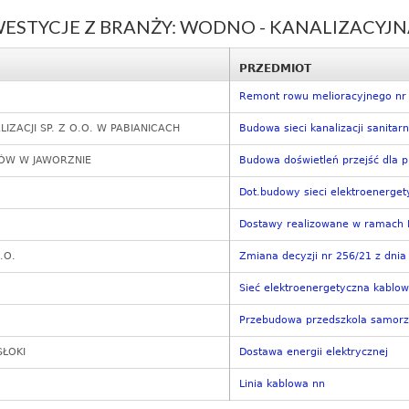
ESTYCJE Z BRANŻY: WODNO - KANALIZACYJN
PRZEDMIOT
Remont rowu melioracyjnego nr 
ZACJI SP. Z O.O. W PABIANICACH
Budowa sieci kanalizacji sanitarn
TÓW W JAWORZNIE
Budowa doświetleń przejść dla p
Dot.budowy sieci elektroenergety
Dostawy realizowane w ramach P
.O.
Zmiana decyzji nr 256/21 z dnia
Sieć elektroenergetyczna kablow
Przebudowa przedszkola samorz
ŁOKI
Dostawa energii elektrycznej
Linia kablowa nn