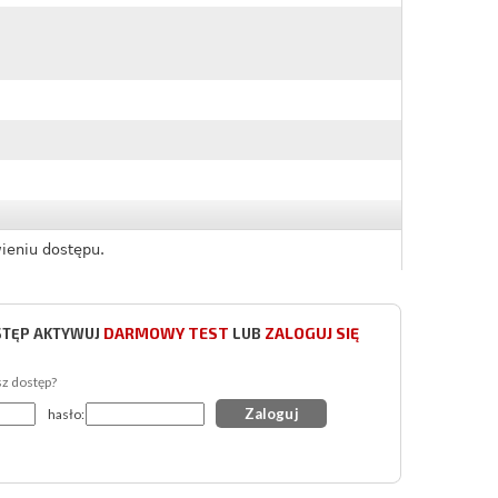
ieniu dostępu.
DARMOWY TEST
ZALOGUJ SIĘ
STĘP AKTYWUJ
LUB
sz dostęp?
hasło: