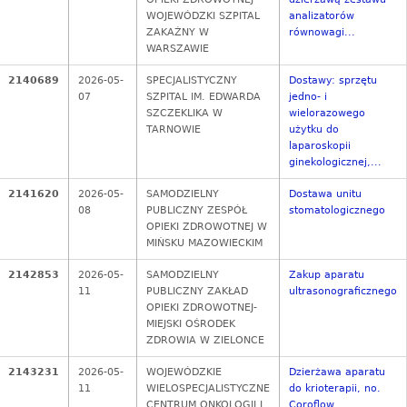
WOJEWÓDZKI SZPITAL
analizatorów
ZAKAŹNY W
równowagi...
WARSZAWIE
2140689
2026-05-
SPECJALISTYCZNY
Dostawy: sprzętu
07
SZPITAL IM. EDWARDA
jedno- i
SZCZEKLIKA W
wielorazowego
TARNOWIE
użytku do
laparoskopii
ginekologicznej,...
2141620
2026-05-
SAMODZIELNY
Dostawa unitu
08
PUBLICZNY ZESPÓŁ
stomatologicznego
OPIEKI ZDROWOTNEJ W
MIŃSKU MAZOWIECKIM
2142853
2026-05-
SAMODZIELNY
Zakup aparatu
11
PUBLICZNY ZAKŁAD
ultrasonograficznego
OPIEKI ZDROWOTNEJ-
MIEJSKI OŚRODEK
ZDROWIA W ZIELONCE
2143231
2026-05-
WOJEWÓDZKIE
Dzierżawa aparatu
11
WIELOSPECJALISTYCZNE
do krioterapii, no.
CENTRUM ONKOLOGII I
Coroflow