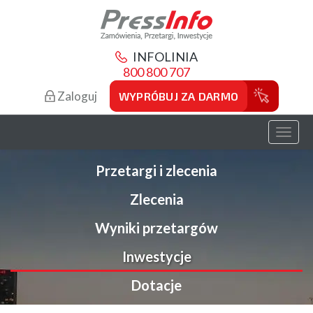
INFOLINIA
800 800 707
Zaloguj
WYPRÓBUJ ZA DARMO
Toggl
naviga
Przetargi i zlecenia
Zlecenia
Wyniki przetargów
Inwestycje
Dotacje