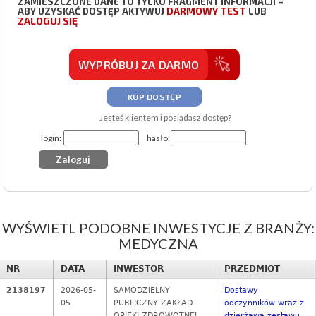
ZAMIESZCZONE DANE TO TYLKO FRAGMENT INFORMACJI –
DARMOWY TEST
ABY UZYSKAĆ DOSTĘP AKTYWUJ
LUB
ZALOGUJ SIĘ
WYPRÓBUJ ZA DARMO
KUP DOSTĘP
Jesteś klientem i posiadasz dostęp?
login:
hasło:
WYŚWIETL PODOBNE INWESTYCJE Z BRANŻY:
MEDYCZNA
NR
DATA
INWESTOR
PRZEDMIOT
2138197
2026-05-
SAMODZIELNY
Dostawy
05
PUBLICZNY ZAKŁAD
odczynników wraz z
OPIEKI ZDROWOTNEJ
dzierżawą zestawu