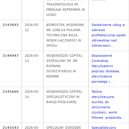
TRAUMATOLOGII IM.
MIKOŁAJA KOPERNIKA W
ŁODZI
2143692
2026-05-
JEDNOSTKA WOJSKOWA
Świadczenie usług w
12
NR 2286-24 POLOWA
zakresie
TECHNICZNA BAZA
profilaktycznej opieki
WOJSK ŁĄCZNOŚCI W
zdrowotnej nad
OPOLU
żołnierzami...
2144947
2026-05-
WOJEWÓDZKI SZPITAL
Doposażenie
13
ZESPOLONY IM. DR.
Centralnej
ROMANA
Sterylizatorni
OSTRZYCKIEGO W
poprzez dostawę
KONINIE
sterylizatora
parowego i...
2145660
2026-05-
WOJEWÓDZKI SZPITAL
Taśma
14
SPECJALISTYCZNY W
sterylizacyjna,
BIAŁEJ PODLASKIEJ
wyroby do
utrzymania
czystości, worki
foliowe, preparaty...
2145543
2026-05-
SPECJALNY OŚRODEK
Specjalistyczny