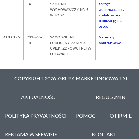
14
SZKOLNO-
sprzęt
WYCHOWAWCZY NR 6
wspomagający
W ŁODZI
stabilizację i
pionizację dla
osób...
2147355
2026-05-
SAMODZIELNY
Materiały
18
PUBLICZNY ZAKŁAD
opatrunkowe
OPIEKI ZDROWOTNEJ W
PUŁAWACH
COPYRIGHT 2026: GRUPA MARKETINGOWA TAI
AKTUALNOŚCI
REGULAMIN
POLITYKA PRYWATNOŚCI
POMOC
O FIRMIE
REKLAMA W SERWISIE
KONTAKT