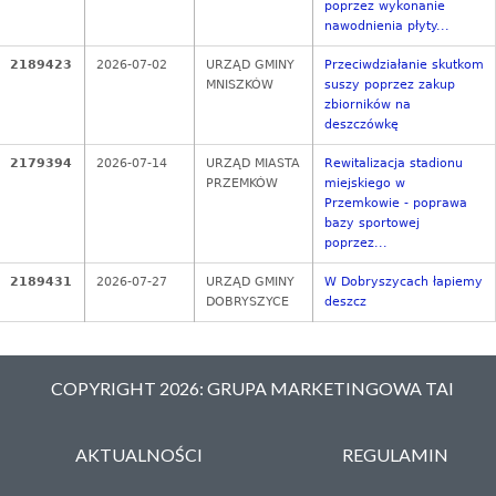
poprzez wykonanie
nawodnienia płyty...
2189423
2026-07-02
URZĄD GMINY
Przeciwdziałanie skutkom
MNISZKÓW
suszy poprzez zakup
zbiorników na
deszczówkę
2179394
2026-07-14
URZĄD MIASTA
Rewitalizacja stadionu
PRZEMKÓW
miejskiego w
Przemkowie - poprawa
bazy sportowej
poprzez...
2189431
2026-07-27
URZĄD GMINY
W Dobryszycach łapiemy
DOBRYSZYCE
deszcz
COPYRIGHT 2026: GRUPA MARKETINGOWA TAI
AKTUALNOŚCI
REGULAMIN