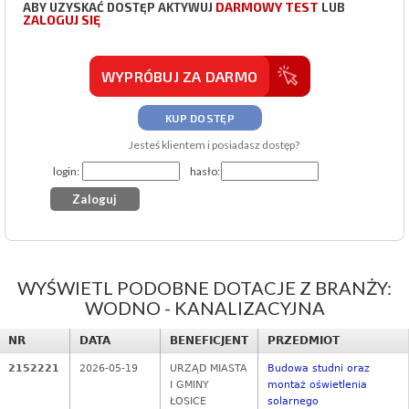
DARMOWY TEST
ABY UZYSKAĆ DOSTĘP AKTYWUJ
LUB
ZALOGUJ SIĘ
WYPRÓBUJ ZA DARMO
KUP DOSTĘP
Jesteś klientem i posiadasz dostęp?
login:
hasło:
WYŚWIETL PODOBNE DOTACJE Z BRANŻY:
WODNO - KANALIZACYJNA
NR
DATA
BENEFICJENT
PRZEDMIOT
2152221
2026-05-19
URZĄD MIASTA
Budowa studni oraz
I GMINY
montaż oświetlenia
ŁOSICE
solarnego