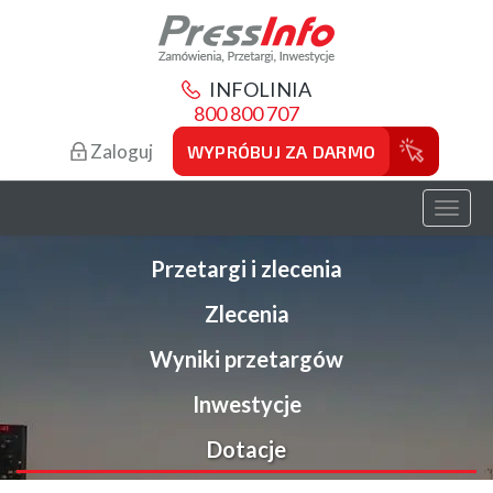
INFOLINIA
800 800 707
Zaloguj
WYPRÓBUJ ZA DARMO
Toggl
naviga
Przetargi i zlecenia
Zlecenia
Wyniki przetargów
Inwestycje
Dotacje