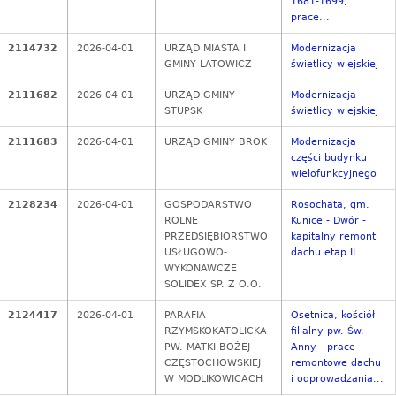
1681-1699,
prace...
2114732
2026-04-01
URZĄD MIASTA I
Modernizacja
GMINY LATOWICZ
świetlicy wiejskiej
2111682
2026-04-01
URZĄD GMINY
Modernizacja
STUPSK
świetlicy wiejskiej
2111683
2026-04-01
URZĄD GMINY BROK
Modernizacja
części budynku
wielofunkcyjnego
2128234
2026-04-01
GOSPODARSTWO
Rosochata, gm.
ROLNE
Kunice - Dwór -
PRZEDSIĘBIORSTWO
kapitalny remont
USŁUGOWO-
dachu etap II
WYKONAWCZE
SOLIDEX SP. Z O.O.
2124417
2026-04-01
PARAFIA
Osetnica, kościół
RZYMSKOKATOLICKA
filialny pw. Św.
PW. MATKI BOŻEJ
Anny - prace
CZĘSTOCHOWSKIEJ
remontowe dachu
W MODLIKOWICACH
i odprowadzania...