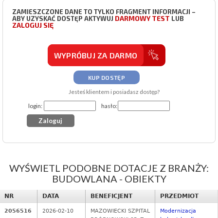
ZAMIESZCZONE DANE TO TYLKO FRAGMENT INFORMACJI –
DARMOWY TEST
ABY UZYSKAĆ DOSTĘP AKTYWUJ
LUB
ZALOGUJ SIĘ
WYPRÓBUJ ZA DARMO
KUP DOSTĘP
Jesteś klientem i posiadasz dostęp?
login:
hasło:
WYŚWIETL PODOBNE DOTACJE Z BRANŻY:
BUDOWLANA - OBIEKTY
NR
DATA
BENEFICJENT
PRZEDMIOT
2056516
2026-02-10
MAZOWIECKI SZPITAL
Modernizacja