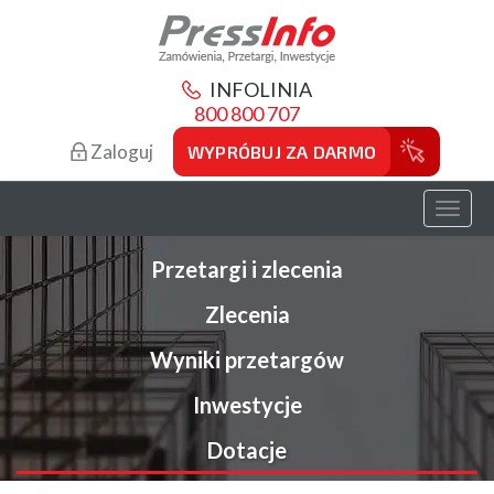
INFOLINIA
800 800 707
Zaloguj
WYPRÓBUJ ZA DARMO
Toggl
naviga
Przetargi i zlecenia
Zlecenia
Wyniki przetargów
Inwestycje
Dotacje