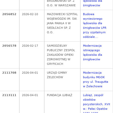
BRÓDNOWSKI SP. Z
lądowiska dla
O.O. W WARSZAWIE
śmigłowców
2056852
2026-02-10
MAZOWIECKI SZPITAL
Budowa
WOJEWÓDZKI IM. ŚW.
wyniesionego
JANA PAWŁA II W
lądowiska dla
SIEDLCACH SP. Z
śmigłowców LPR
O.O.
przy szpitalnym
oddziale...
2056578
2026-02-17
SAMODZIELNY
Modernizacja
PUBLICZNY ZESPÓŁ
istniejącego
ZAKŁADÓW OPIEKI
lądowiska dla
ZDROWOTNEJ W
śmigłowców
GRYFICACH
2111708
2026-04-01
URZĄD GMINY
Modernizacja
ŻELECHÓW
budynku MGOK
przy ul. Traugutta
w Żelechowie
2113111
2026-04-01
FUNDACJA LUBIĄŻ
Lubiąż, zespół
obiektów
pocysterskich, XVII
w.: Pałac Opatów