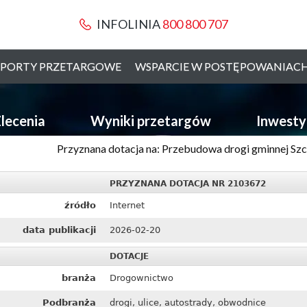
INFOLINIA
800 800 707
PORTY PRZETARGOWE
WSPARCIE W POSTĘPOWANIAC
lecenia
Wyniki przetargów
Inwesty
Przyznana dotacja na: Przebudowa drogi gminnej Szcze
PRZYZNANA DOTACJA NR 2103672
źródło
Internet
data publikacji
2026-02-20
DOTACJE
branża
Drogownictwo
Podbranża
drogi, ulice, autostrady, obwodnice