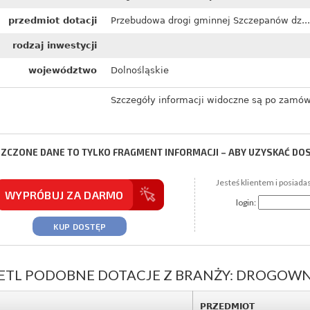
przedmiot dotacji
Przebudowa drogi gminnej Szczepanów dz...
rodzaj inwestycji
województwo
Dolnośląskie
Szczegóły informacji widoczne są po zamów
ZCZONE DANE TO TYLKO FRAGMENT INFORMACJI – ABY UZYSKAĆ DO
Jesteś klientem i posiada
WYPRÓBUJ ZA DARMO
login:
KUP DOSTĘP
ETL PODOBNE DOTACJE Z BRANŻY: DROGOW
PRZEDMIOT