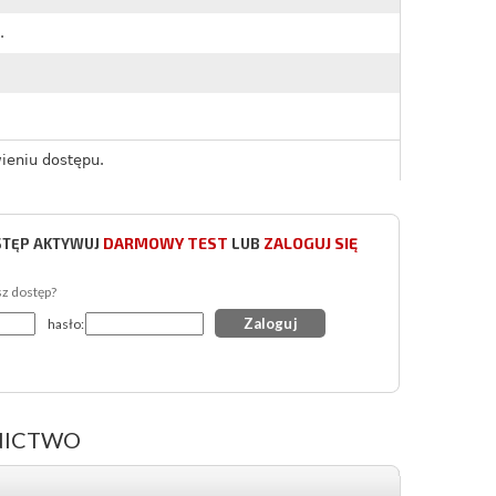
.
ieniu dostępu.
DARMOWY TEST
ZALOGUJ SIĘ
STĘP AKTYWUJ
LUB
sz dostęp?
hasło:
NICTWO