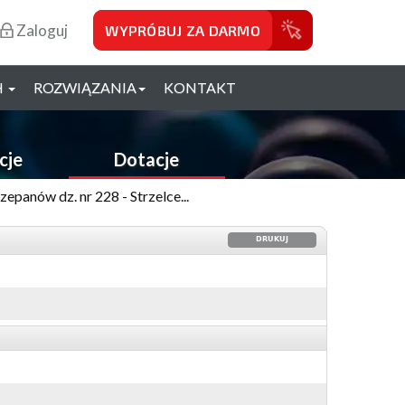
Zaloguj
WYPRÓBUJ ZA DARMO
H
ROZWIĄZANIA
KONTAKT
cje
Dotacje
panów dz. nr 228 - Strzelce...
DRUKUJ