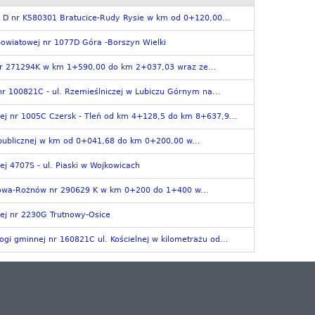
 D nr K580301 Bratucice-Rudy Rysie w km od 0+120,00...
owiatowej nr 1077D Góra -Borszyn Wielki
r 271294K w km 1+590,00 do km 2+037,03 wraz ze...
r 100821C - ul. Rzemieślniczej w Lubiczu Górnym na...
ej nr 1005C Czersk - Tleń od km 4+128,5 do km 8+637,9...
publicznej w km od 0+041,68 do km 0+200,00 w...
j 4707S - ul. Piaski w Wojkowicach
owa-Rożnów nr 290629 K w km 0+200 do 1+400 w...
ej nr 2230G Trutnowy-Osice
gi gminnej nr 160821C ul. Kościelnej w kilometrażu od...