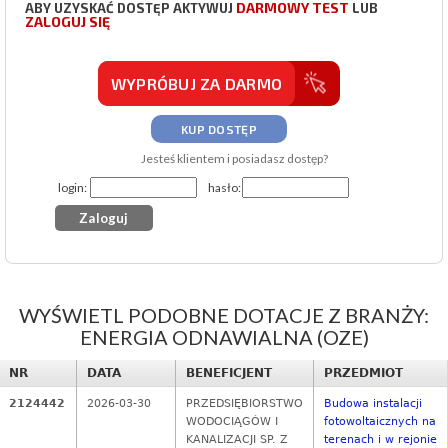
DARMOWY TEST
ABY UZYSKAĆ DOSTĘP AKTYWUJ
LUB
ZALOGUJ SIĘ
WYPRÓBUJ ZA DARMO
KUP DOSTĘP
Jesteś klientem i posiadasz dostęp?
login:
hasło:
WYŚWIETL PODOBNE DOTACJE Z BRANŻY:
ENERGIA ODNAWIALNA (OZE)
NR
DATA
BENEFICJENT
PRZEDMIOT
2124442
2026-03-30
PRZEDSIĘBIORSTWO
Budowa instalacji
WODOCIĄGÓW I
fotowoltaicznych na
KANALIZACJI SP. Z
terenach i w rejonie