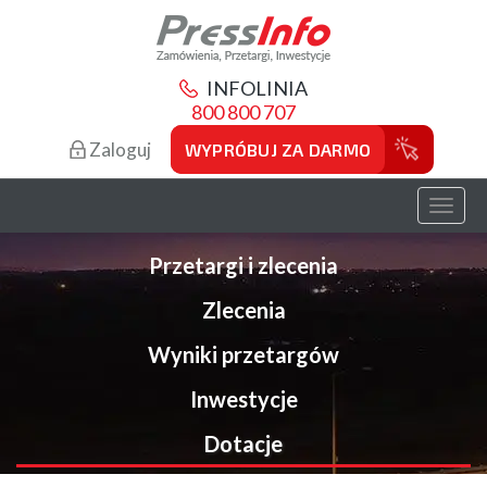
INFOLINIA
800 800 707
Zaloguj
WYPRÓBUJ ZA DARMO
Toggl
naviga
Przetargi i zlecenia
Zlecenia
Wyniki przetargów
Inwestycje
Dotacje