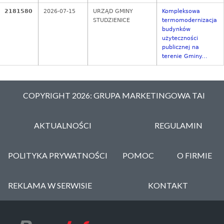
2181580
2026-07-15
URZĄD GMINY
Kompleksowa
STUDZIENICE
termomodernizacja
budynków
użyteczności
publicznej na
terenie Gminy...
COPYRIGHT 2026: GRUPA MARKETINGOWA TAI
AKTUALNOŚCI
REGULAMIN
POLITYKA PRYWATNOŚCI
POMOC
O FIRMIE
REKLAMA W SERWISIE
KONTAKT