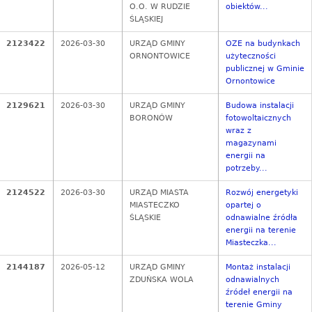
O.O. W RUDZIE
obiektów...
ŚLĄSKIEJ
2123422
2026-03-30
URZĄD GMINY
OZE na budynkach
ORNONTOWICE
użyteczności
publicznej w Gminie
Ornontowice
2129621
2026-03-30
URZĄD GMINY
Budowa instalacji
BORONÓW
fotowoltaicznych
wraz z
magazynami
energii na
potrzeby...
2124522
2026-03-30
URZĄD MIASTA
Rozwój energetyki
MIASTECZKO
opartej o
ŚLĄSKIE
odnawialne źródła
energii na terenie
Miasteczka...
2144187
2026-05-12
URZĄD GMINY
Montaż instalacji
ZDUŃSKA WOLA
odnawialnych
źródeł energii na
terenie Gminy