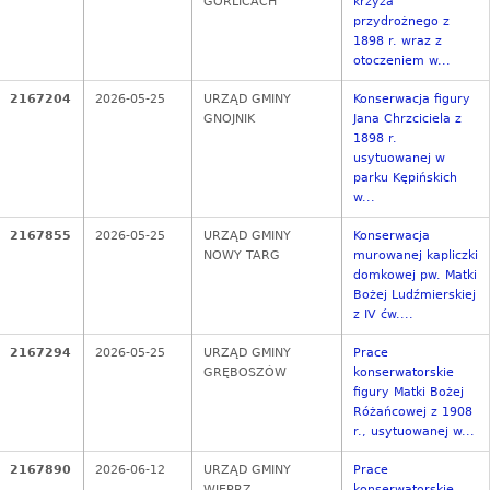
GORLICACH
krzyża
przydrożnego z
1898 r. wraz z
otoczeniem w...
2167204
2026-05-25
URZĄD GMINY
Konserwacja figury
GNOJNIK
Jana Chrzciciela z
1898 r.
usytuowanej w
parku Kępińskich
w...
2167855
2026-05-25
URZĄD GMINY
Konserwacja
NOWY TARG
murowanej kapliczki
domkowej pw. Matki
Bożej Ludźmierskiej
z IV ćw....
2167294
2026-05-25
URZĄD GMINY
Prace
GRĘBOSZÓW
konserwatorskie
figury Matki Bożej
Różańcowej z 1908
r., usytuowanej w...
2167890
2026-06-12
URZĄD GMINY
Prace
WIEPRZ
konserwatorskie