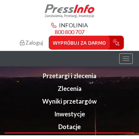
INFOLINIA
800 800 707
Zaloguj
WYPRÓBUJ ZA DARMO
Toggl
naviga
Przetargi i zlecenia
Zlecenia
Wyniki przetargów
Inwestycje
Dotacje