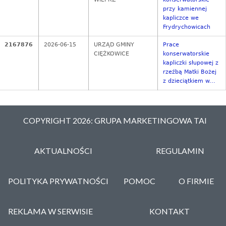
przy kamiennej
kapliczce we
Frydrychowicach
2167876
2026-06-15
URZĄD GMINY
Prace
CIĘŻKOWICE
konserwatorskie
kapliczki słupowej z
rzeźbą Matki Bożej
z dzieciątkiem w...
COPYRIGHT 2026: GRUPA MARKETINGOWA TAI
AKTUALNOŚCI
REGULAMIN
POLITYKA PRYWATNOŚCI
POMOC
O FIRMIE
REKLAMA W SERWISIE
KONTAKT