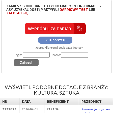
ZAMIESZCZONE DANE TO TYLKO FRAGMENT INFORMACJI –
DARMOWY TEST
ABY UZYSKAĆ DOSTĘP AKTYWUJ
LUB
ZALOGUJ SIĘ
WYPRÓBUJ ZA DARMO
KUP DOSTĘP
Jesteś klientem i posiadasz dostęp?
login:
hasło:
WYŚWIETL PODOBNE DOTACJE Z BRANŻY:
KULTURA, SZTUKA
NR
DATA
BENEFICJENT
PRZEDMIOT
2127873
2026-04-01
PARAFIA
Renowacja organów