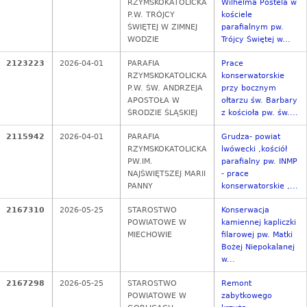
RZYMSKOKATOLICKA
Wilhelma Postela w
P.W. TRÓJCY
kościele
ŚWIĘTEJ W ZIMNEJ
parafialnym pw.
WODZIE
Trójcy Świętej w...
2123223
2026-04-01
PARAFIA
Prace
RZYMSKOKATOLICKA
konserwatorskie
P.W. ŚW. ANDRZEJA
przy bocznym
APOSTOŁA W
ołtarzu św. Barbary
ŚRODZIE ŚLĄSKIEJ
z kościoła pw. św....
2115942
2026-04-01
PARAFIA
Grudza- powiat
RZYMSKOKATOLICKA
lwówecki ,kościół
PW.IM.
parafialny pw. INMP
NAJŚWIĘTSZEJ MARII
- prace
PANNY
konserwatorskie ,...
2167310
2026-05-25
STAROSTWO
Konserwacja
POWIATOWE W
kamiennej kapliczki
MIECHOWIE
filarowej pw. Matki
Bożej Niepokalanej
w...
2167298
2026-05-25
STAROSTWO
Remont
POWIATOWE W
zabytkowego