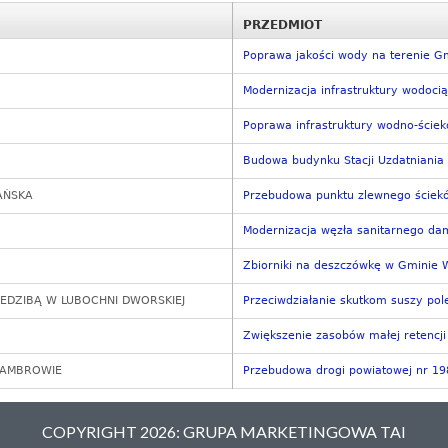
PRZEDMIOT
Poprawa jakości wody na terenie 
Modernizacja infrastruktury wodoci
Poprawa infrastruktury wodno-ście
Budowa budynku Stacji Uzdatniania
AŃSKA
Przebudowa punktu zlewnego ście
Modernizacja węzła sanitarnego dam
Zbiorniki na deszczówkę w Gminie 
IEDZIBĄ W LUBOCHNI DWORSKIEJ
Przeciwdziałanie skutkom suszy pol
Zwiększenie zasobów małej retencji 
ZAMBROWIE
Przebudowa drogi powiatowej nr 198
COPYRIGHT 2026: GRUPA MARKETINGOWA TAI