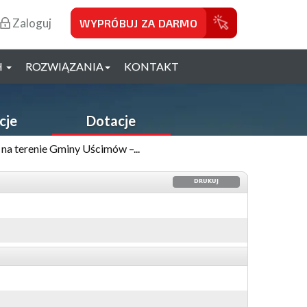
Zaloguj
WYPRÓBUJ ZA DARMO
H
ROZWIĄZANIA
KONTAKT
cje
Dotacje
a terenie Gminy Uścimów –...
DRUKUJ