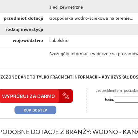
sieci zewnętrzne
przedmiot dotacji
Gospodarka wodno-ściekowa na terenie...
rodzaj inwestycji
województwo
Lubelskie
Szczegóły informacji widoczne są po zamów
ZCZONE DANE TO TYLKO FRAGMENT INFORMACJI – ABY UZYSKAĆ DO
Jesteś klientem i posiada
WYPRÓBUJ ZA DARMO
login:
KUP DOSTĘP
PODOBNE DOTACJE Z BRANŻY: WODNO - KAN