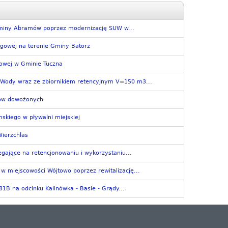
Gminy Abramów poprzez modernizację SUW w...
ągowej na terenie Gminy Batorz
kowej w Gminie Tuczna
 Wody wraz ze zbiornikiem retencyjnym V=150 m3...
ków dowożonych
skiego w pływalni miejskiej
Wierzchlas
egające na retencjonowaniu i wykorzystaniu...
w miejscowości Wójtowo poprzez rewitalizację...
1B na odcinku Kalinówka - Basie - Grądy...