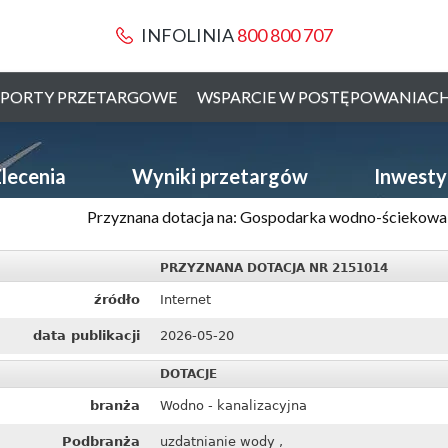
INFOLINIA
800 800 707
PORTY PRZETARGOWE
WSPARCIE W POSTĘPOWANIAC
lecenia
Wyniki przetargów
Inwesty
Przyznana dotacja na: Gospodarka wodno-ściekowa n
PRZYZNANA DOTACJA NR 2151014
źródło
Internet
data publikacji
2026-05-20
DOTACJE
branża
Wodno - kanalizacyjna
Podbranża
uzdatnianie wody ,