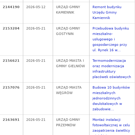
2144190
2026-05-12
URZĄD GMINY
Remont budynku
KAMIENNIK
Urzędu Gminy
Kamiennik
2153204
2026-05-21
URZĄD GMINY
Przebudowa budynku
GOSTYNIN
mieszkalno-
usługowego i
gospodarczego przy
ul. Rynek 16 w...
2156621
2026-05-21
URZĄD MIASTA I
Termomodernizacja
GMINY GIELNIÓW
oraz modernizacja
infrastruktury
placówek oświatowych
2157076
2026-05-21
URZĄD MIASTA
Budowa 10 budynków
WĘGRÓW
mieszkalnych
jednorodzinnych
dwulokalowych w
zabudowie...
2163691
2026-05-21
URZĄD GMINY
Montaż instalacji
PRZEMKÓW
fotowoltaicznej w celu
zaopatrzenia świetlicy