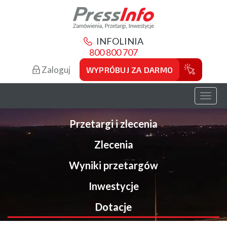
INFOLINIA
800 800 707
Zaloguj
WYPRÓBUJ ZA DARMO
Toggl
naviga
Przetargi i zlecenia
Zlecenia
Wyniki przetargów
Inwestycje
Dotacje