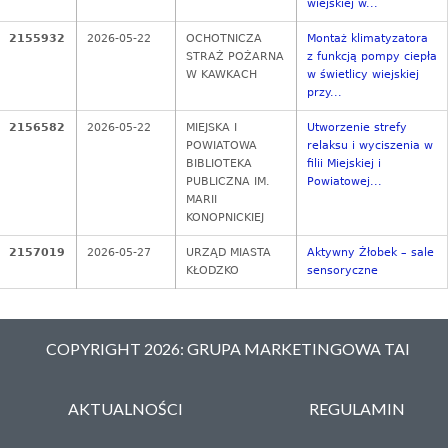
wiejskiej w...
2155932
2026-05-22
OCHOTNICZA
Montaż klimatyzatora
STRAŻ POŻARNA
z funkcją pompy ciepła
W KAWKACH
w świetlicy wiejskiej
przy...
2156582
2026-05-22
MIEJSKA I
Utworzenie strefy
POWIATOWA
relaksu i wyciszenia w
BIBLIOTEKA
filii Miejskiej i
PUBLICZNA IM.
Powiatowej...
MARII
KONOPNICKIEJ
2157019
2026-05-27
URZĄD MIASTA
Aktywny Żłobek – sale
KŁODZKO
sensoryczne
COPYRIGHT 2026: GRUPA MARKETINGOWA TAI
AKTUALNOŚCI
REGULAMIN