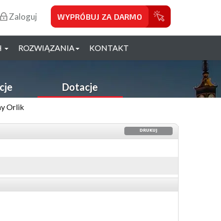
Zaloguj
WYPRÓBUJ ZA DARMO
H
ROZWIĄZANIA
KONTAKT
cje
Dotacje
y Orlik
DRUKUJ