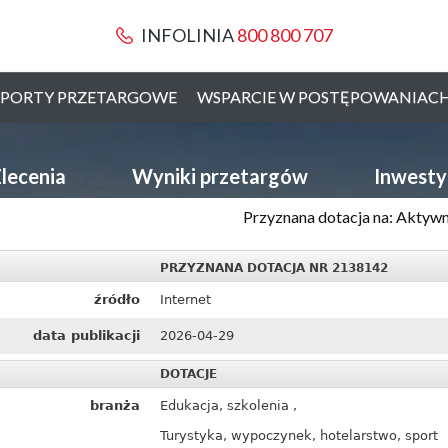
INFOLINIA
800 800 707
PORTY PRZETARGOWE
WSPARCIE W POSTĘPOWANIAC
lecenia
Wyniki przetargów
Inwesty
Przyznana dotacja na: Aktywn
PRZYZNANA DOTACJA NR 2138142
źródło
Internet
data publikacji
2026-04-29
DOTACJE
branża
Edukacja, szkolenia ,
Turystyka, wypoczynek, hotelarstwo, sport