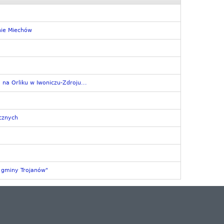
nie Miechów
na Orliku w Iwoniczu-Zdroju...
ycznych
w gminy Trojanów"