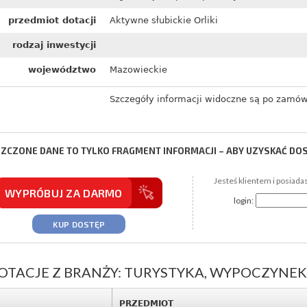
przedmiot dotacji
Aktywne słubickie Orliki
rodzaj inwestycji
województwo
Mazowieckie
Szczegóły informacji widoczne są po zamów
ZCZONE DANE TO TYLKO FRAGMENT INFORMACJI – ABY UZYSKAĆ DO
Jesteś klientem i posiada
WYPRÓBUJ ZA DARMO
login:
KUP DOSTĘP
TACJE Z BRANŻY: TURYSTYKA, WYPOCZYNEK
PRZEDMIOT