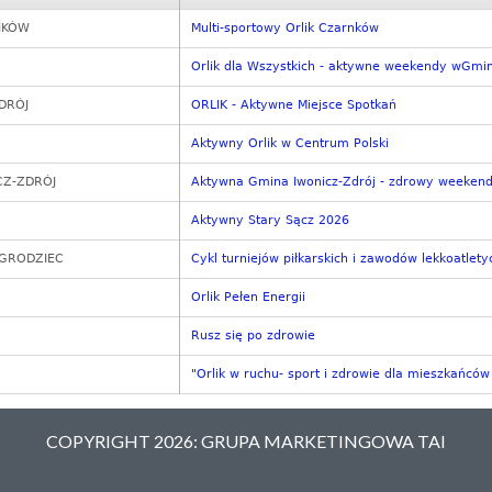
NKÓW
Multi-sportowy Orlik Czarnków
Orlik dla Wszystkich - aktywne weekendy wGmi
DRÓJ
ORLIK - Aktywne Miejsce Spotkań
Aktywny Orlik w Centrum Polski
CZ-ZDRÓJ
Aktywna Gmina Iwonicz-Zdrój - zdrowy weekend 
Aktywny Stary Sącz 2026
OGRODZIEC
Cykl turniejów piłkarskich i zawodów lekkoatlet
Orlik Pełen Energii
Rusz się po zdrowie
"Orlik w ruchu- sport i zdrowie dla mieszkańcó
COPYRIGHT 2026: GRUPA MARKETINGOWA TAI