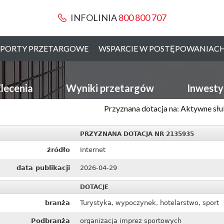
INFOLINIA
800 800 707
PORTY PRZETARGOWE
WSPARCIE W POSTĘPOWANIAC
lecenia
Wyniki przetargów
Inwesty
Przyznana dotacja na: Aktywne słub
PRZYZNANA DOTACJA NR 2135935
źródło
Internet
data publikacji
2026-04-29
DOTACJE
branża
Turystyka, wypoczynek, hotelarstwo, sport
Podbranża
organizacja imprez sportowych