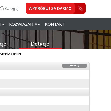
Zaloguj
WYPRÓBUJ ZA DARMO
H
ROZWIĄZANIA
KONTAKT
cje
Dotacje
ickie Orliki
DRUKUJ